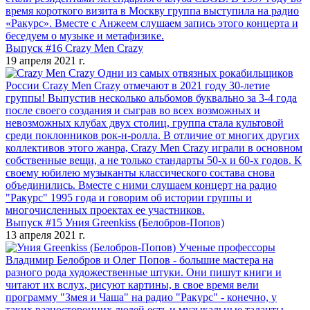
время короткого визита в Москву группа выступила на радио
«Ракурс». Вместе с Анжеем слушаем запись этого концерта и
беседуем о музыке и метафизике.
Выпуск #16 Crazy Men Crazy
19 апреля 2021 г.
Одни из самых отвязных рокабильщиков
России Crazy Men Crazy отмечают в 2021 году 30-летие
группы! Выпустив несколько альбомов буквально за 3-4 года
после своего создания и сыграв во всех возможных и
невозможных клубах двух столиц, группа стала культовой
среди поклонников рок-н-ролла. В отличие от многих других
коллективов этого жанра, Crazy Men Crazy играли в основном
собственные вещи, а не только стандарты 50-х и 60-х годов. К
своему юбилею музыканты классического состава снова
объединились. Вместе с ними слушаем концерт на радио
"Ракурс" 1995 года и говорим об истории группы и
многочисленных проектах ее участников.
Выпуск #15 Уния Greenkiss (Белобров-Попов)
13 апреля 2021 г.
Ученые профессоры
Владимир Белобров и Олег Попов - большие мастера на
разного рода художественные штуки. Они пишут книги и
читают их вслух, рисуют картины, в свое время вели
программу "Змея и Чаша" на радио "Ракурс" - конечно, у
таких разносторонних людей есть и музыкальные таланты.