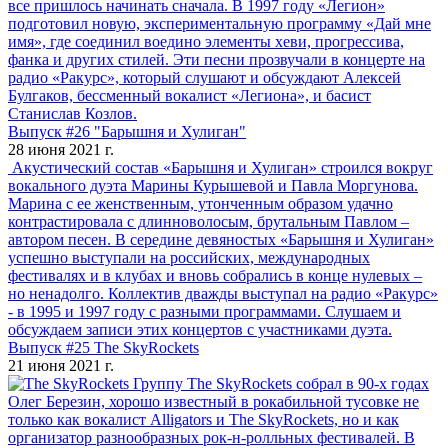
все пришлось начинать сначала. В 1997 году «Легион»
подготовил новую, экспериментальную программу «Дай мне
имя», где соединил воедино элементы хеви, прогрессива,
фанка и других стилей. Эти песни прозвучали в концерте на
радио «Ракурс», который слушают и обсуждают Алексей
Булгаков, бессменный вокалист «Легиона», и басист
Станислав Козлов.
Выпуск #26 "Барышня и Хулиган"
28 июня 2021 г.
Акустический состав «Барышня и Хулиган» строился вокруг
вокального дуэта Марины Курышевой и Павла Моргунова.
Марина с ее женственным, утонченным образом удачно
контрастировала с длинноволосым, брутальным Павлом –
автором песен. В середине девяностых «Барышня и Хулиган»
успешно выступали на российских, международных
фестивалях и в клубах и вновь собрались в конце нулевых –
но ненадолго. Коллектив дважды выступал на радио «Ракурс»
- в 1995 и 1997 году с разными программами. Слушаем и
обсуждаем записи этих концертов с участниками дуэта.
Выпуск #25 The SkyRockets
21 июня 2021 г.
Группу The SkyRockets собрал в 90-х годах
Олег Березин, хорошо известный в рокабильной тусовке не
только как вокалист Alligators и The SkyRockets, но и как
организатор разнообразных рок-н-ролльных фестивалей. В