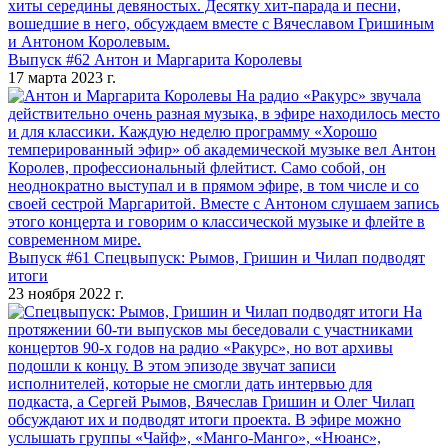
хиты середины девяностых. Десятку хит-парада и песни,
вошедшие в него, обсуждаем вместе с Вячеславом Гришиным
и Антоном Королевым.
Выпуск #62 Антон и Маргарита Королевы
17 марта 2023 г.
На радио «Ракурс» звучала
действительно очень разная музыка, в эфире находилось место
и для классики. Каждую неделю программу «Хорошо
темперированный эфир» об академической музыке вел Антон
Королев, профессиональный флейтист. Само собой, он
неоднократно выступал и в прямом эфире, в том числе и со
своей сестрой Маргаритой. Вместе с Антоном слушаем запись
этого концерта и говорим о классической музыке и флейте в
современном мире.
Выпуск #61 Спецвыпуск: Рымов, Гришин и Чилап подводят
итоги
23 ноября 2022 г.
На
протяжении 60-ти выпусков мы беседовали с участниками
концертов 90-х годов на радио «Ракурс», но вот архивы
подошли к концу. В этом эпизоде звучат записи
исполнителей, которые не смогли дать интервью для
подкаста, а Сергей Рымов, Вячеслав Гришин и Олег Чилап
обсуждают их и подводят итоги проекта. В эфире можно
услышать группы «Чайф», «Манго-Манго», «Нюанс»,