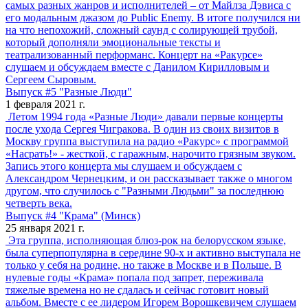
самых разных жанров и исполнителей – от Майлза Дэвиса с
его модальным джазом до Public Enemy. В итоге получился ни
на что непохожий, сложный саунд с солирующей трубой,
который дополняли эмоциональные тексты и
театрализованный перформанс. Концерт на «Ракурсе»
слушаем и обсуждаем вместе с Данилом Кирилловым и
Сергеем Сыровым.
Выпуск #5 "Разные Люди"
1 февраля 2021 г.
Летом 1994 года «Разные Люди» давали первые концерты
после ухода Сергея Чигракова. В один из своих визитов в
Москву группа выступила на радио «Ракурс» с программой
«Насрать!» - жесткой, с гаражным, нарочито грязным звуком.
Запись этого концерта мы слушаем и обсуждаем с
Александром Чернецким, и он рассказывает также о многом
другом, что случилось с "Разными Людьми" за последнюю
четверть века.
Выпуск #4 "Крама" (Минск)
25 января 2021 г.
Эта группа, исполняющая блюз-рок на белорусском языке,
была суперпопулярна в середине 90-х и активно выступала не
только у себя на родине, но также в Москве и в Польше. В
нулевые годы «Крама» попала под запрет, переживала
тяжелые времена но не сдалась и сейчас готовит новый
альбом. Вместе с ее лидером Игорем Ворошкевичем слушаем