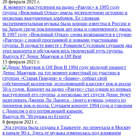
20 февраля 2021 г.
К моменту выступления на радио «Ракурс» в 1995 году
группа «Вежливый Отказ» имела десятилетнюю историю и
несколько выпущенных альбомов. Ее сложная,
экспериментальная музыка была хорошо известна в России и
на Западе среди поклонников арт-рока и современного джаза.
В 1997 году «Вежливый Отказ» снова возвращается в студию
«Ракурса» с новой программой и новыми участниками
группы. В подкасте вместе с Романом Сусловым слушаем два
этих концерта и обсуждаем весь творческий путь группы.
Выпуск #7 Денис Мажуков и Off Beat
15 февраля 2021 г.
В 1994 году молодой пианист
Денис Мажуков, на тот момент известный по участию в
группах «Старая Гвардия» и «Браво», собрал свой
собственный коллектив, исполняющий классику рок-н-ролла
50-х годов. Концерт на радио «Ракурс» стал одним из первых
выступлений его группы, а несколько лет спустя Денис будет
разогревать Джерри Ли Льюиса - своего кумира, одного из
пионеров рок-н-ролла. Слушаем концерт 1994 года и говорим
с Денисом о его потрясающей карьере.
Выпуск #6 "Игрушка из Египта"
8 февраля 2021 г.
Эта группа была создана в Ташкенте, но переехала в Москву
в начале 90-х. Здесь ее музыка изменилась под влиянием