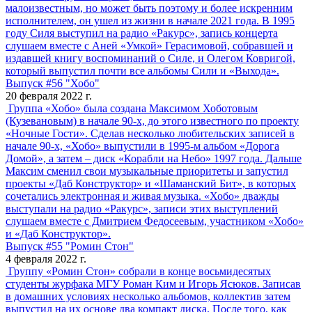
малоизвестным, но может быть поэтому и более искренним
исполнителем, он ушел из жизни в начале 2021 года. В 1995
году Силя выступил на радио «Ракурс», запись концерта
слушаем вместе с Аней «Умкой» Герасимовой, собравшей и
издавшей книгу воспоминаний о Силе, и Олегом Ковригой,
который выпустил почти все альбомы Сили и «Выхода».
Выпуск #56 "Хобо"
20 февраля 2022 г.
Группа «Хобо» была создана Максимом Хоботовым
(Кузевановым) в начале 90-х, до этого известного по проекту
«Ночные Гости». Сделав несколько любительских записей в
начале 90-х, «Хобо» выпустили в 1995-м альбом «Дорога
Домой», а затем – диск «Корабли на Небо» 1997 года. Дальше
Максим сменил свои музыкальные приоритеты и запустил
проекты «Даб Конструктор» и «Шаманский Бит», в которых
сочетались электронная и живая музыка. «Хобо» дважды
выступали на радио «Ракурс», записи этих выступлений
слушаем вместе с Дмитрием Федосеевым, участником «Хобо»
и «Даб Конструктор».
Выпуск #55 "Ромин Стон"
4 февраля 2022 г.
Группу «Ромин Стон» собрали в конце восьмидесятых
студенты журфака МГУ Роман Ким и Игорь Ясюков. Записав
в домашних условиях несколько альбомов, коллектив затем
выпустил на их основе два компакт диска. После того, как