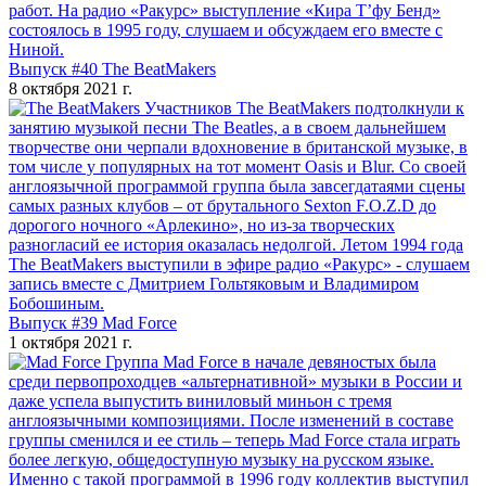
работ. На радио «Ракурс» выступление «Кира Т’фу Бенд»
состоялось в 1995 году, слушаем и обсуждаем его вместе с
Ниной.
Выпуск #40 The BeatMakers
8 октября 2021 г.
Участников The BeatMakers подтолкнули к
занятию музыкой песни The Beatles, а в своем дальнейшем
творчестве они черпали вдохновение в британской музыке, в
том числе у популярных на тот момент Oasis и Blur. Со своей
англоязычной программой группа была завсегдатаями сцены
самых разных клубов – от брутального Sexton F.O.Z.D до
дорогого ночного «Арлекино», но из-за творческих
разногласий ее история оказалась недолгой. Летом 1994 года
The BeatMakers выступили в эфире радио «Ракурс» - слушаем
запись вместе с Дмитрием Гольтяковым и Владимиром
Бобошиным.
Выпуск #39 Mad Force
1 октября 2021 г.
Группа Mad Force в начале девяностых была
среди первопроходцев «альтернативной» музыки в России и
даже успела выпустить виниловый миньон с тремя
англоязычными композициями. После изменений в составе
группы сменился и ее стиль – теперь Mad Force стала играть
более легкую, общедоступную музыку на русском языке.
Именно с такой программой в 1996 году коллектив выступил