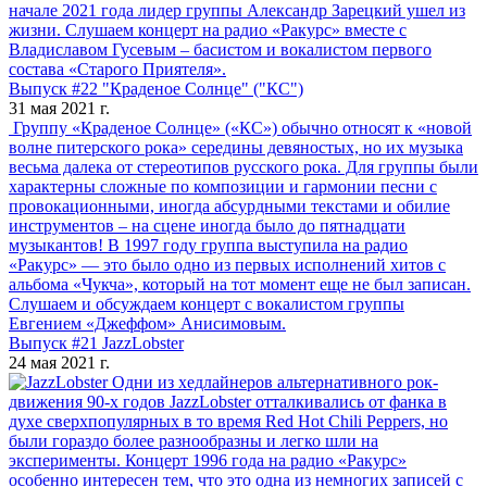
начале 2021 года лидер группы Александр Зарецкий ушел из
жизни. Слушаем концерт на радио «Ракурс» вместе с
Владиславом Гусевым – басистом и вокалистом первого
состава «Старого Приятеля».
Выпуск #22 "Краденое Солнце" ("КС")
31 мая 2021 г.
Группу «Краденое Солнце» («КС») обычно относят к «новой
волне питерского рока» середины девяностых, но их музыка
весьма далека от стереотипов русского рока. Для группы были
характерны сложные по композиции и гармонии песни с
провокационными, иногда абсурдными текстами и обилие
инструментов – на сцене иногда было до пятнадцати
музыкантов! В 1997 году группа выступила на радио
«Ракурс» — это было одно из первых исполнений хитов с
альбома «Чукча», который на тот момент еще не был записан.
Слушаем и обсуждаем концерт с вокалистом группы
Евгением «Джеффом» Анисимовым.
Выпуск #21 JazzLobster
24 мая 2021 г.
Одни из хедлайнеров альтернативного рок-
движения 90-х годов JazzLobster отталкивались от фанка в
духе сверхпопулярных в то время Red Hot Chili Peppers, но
были гораздо более разнообразны и легко шли на
эксперименты. Концерт 1996 года на радио «Ракурс»
особенно интересен тем, что это одна из немногих записей с