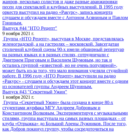
жанров, несколько солистов и даже разные аранжировки
песен для спектаклей и клубных выступлений. В 1995 году
оркестр выступил на радио «Ракурс», запись концерта
слушаем и обсуждаем вместе с Антоном Асяниным и Павлом
Гониным.
Выпуск #44 "НТО Рецепт"
9 ноября 2021 г.
Группа «НТО Рецепт», выступая в Москве, представлялась
зеленоградской, а на гастролях – московской. Завсегдатаи
столичной клубной сцены 90-х имели обширный репертуар
на разных языках и в разных стилях, сотрудничали с
Дмитрием Приговым и Василием Шумовым, но так и
остались группой «известной, но не очень популярной»,
может быть из-за того, что мало внимания уделяли студийной
работе. В 1996 году «НТО Рецепт» выступили на радио
«Ракурс» - слушаем и обсуждаем этот концерт вместе с одним
из основателей группы Андреем Шуниным.
Выпуск #43 "Секретный Ужин"
1 ноября 2021 г.
Группа «Секретный Ужин» была создана в конце 80-х
студентами журфака МГУ Андреем Добровым и
Константином Волковым. Экспериментируя с музыкальными
стилями, группа выступала на самых разных площадках – от
клуба «Отрыжка» до Большой Арены Лужников. После того,
как Добров покинул группу, чтобы сосредоточиться на