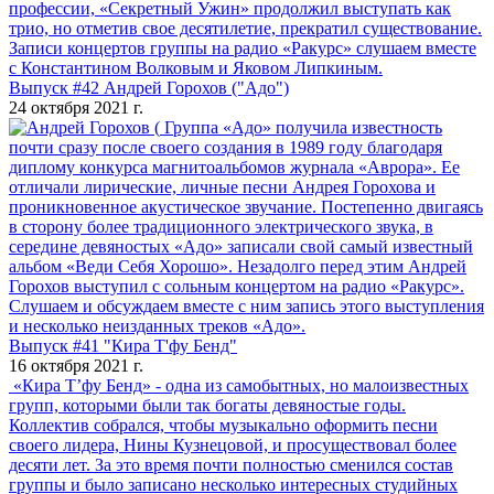
профессии, «Секретный Ужин» продолжил выступать как
трио, но отметив свое десятилетие, прекратил существование.
Записи концертов группы на радио «Ракурс» слушаем вместе
с Константином Волковым и Яковом Липкиным.
Выпуск #42 Андрей Горохов ("Адо")
24 октября 2021 г.
Группа «Адо» получила известность
почти сразу после своего создания в 1989 году благодаря
диплому конкурса магнитоальбомов журнала «Аврора». Ее
отличали лирические, личные песни Андрея Горохова и
проникновенное акустическое звучание. Постепенно двигаясь
в сторону более традиционного электрического звука, в
середине девяностых «Адо» записали свой самый известный
альбом «Веди Себя Хорошо». Незадолго перед этим Андрей
Горохов выступил с сольным концертом на радио «Ракурс».
Слушаем и обсуждаем вместе с ним запись этого выступления
и несколько неизданных треков «Адо».
Выпуск #41 "Кира Т'фу Бенд"
16 октября 2021 г.
«Кира Т’фу Бенд» - одна из самобытных, но малоизвестных
групп, которыми были так богаты девяностые годы.
Коллектив собрался, чтобы музыкально оформить песни
своего лидера, Нины Кузнецовой, и просуществовал более
десяти лет. За это время почти полностью сменился состав
группы и было записано несколько интересных студийных