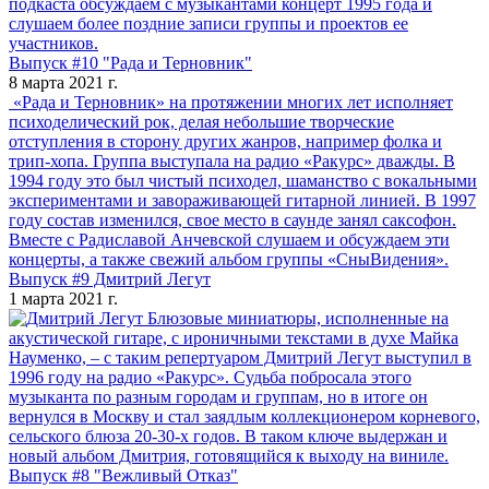
подкаста обсуждаем с музыкантами концерт 1995 года и
слушаем более поздние записи группы и проектов ее
участников.
Выпуск #10 "Рада и Терновник"
8 марта 2021 г.
«Рада и Терновник» на протяжении многих лет исполняет
психоделический рок, делая небольшие творческие
отступления в сторону других жанров, например фолка и
трип-хопа. Группа выступала на радио «Ракурс» дважды. В
1994 году это был чистый психодел, шаманство с вокальными
экспериментами и завораживающей гитарной линией. В 1997
году состав изменился, свое место в саунде занял саксофон.
Вместе с Радиславой Анчевской слушаем и обсуждаем эти
концерты, а также свежий альбом группы «СныВидения».
Выпуск #9 Дмитрий Легут
1 марта 2021 г.
Блюзовые миниатюры, исполненные на
акустической гитаре, с ироничными текстами в духе Майка
Науменко, – с таким репертуаром Дмитрий Легут выступил в
1996 году на радио «Ракурс». Судьба побросала этого
музыканта по разным городам и группам, но в итоге он
вернулся в Москву и стал заядлым коллекционером корневого,
сельского блюза 20-30-х годов. В таком ключе выдержан и
новый альбом Дмитрия, готовящийся к выходу на виниле.
Выпуск #8 "Вежливый Отказ"