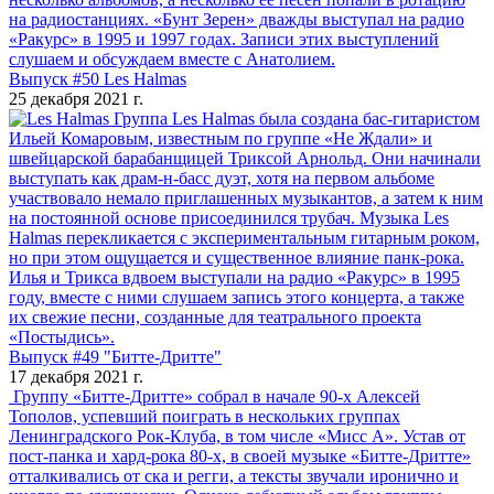
на радиостанциях. «Бунт Зерен» дважды выступал на радио
«Ракурс» в 1995 и 1997 годах. Записи этих выступлений
слушаем и обсуждаем вместе с Анатолием.
Выпуск #50 Les Halmas
25 декабря 2021 г.
Группа Les Halmas была создана бас-гитаристом
Ильей Комаровым, известным по группе «Не Ждали» и
швейцарской барабанщицей Триксой Арнольд. Они начинали
выступать как драм-н-басс дуэт, хотя на первом альбоме
участвовало немало приглашенных музыкантов, а затем к ним
на постоянной основе присоединился трубач. Музыка Les
Halmas перекликается с экспериментальным гитарным роком,
но при этом ощущается и существенное влияние панк-рока.
Илья и Трикса вдвоем выступали на радио «Ракурс» в 1995
году, вместе с ними слушаем запись этого концерта, а также
их свежие песни, созданные для театрального проекта
«Постыдись».
Выпуск #49 "Битте-Дритте"
17 декабря 2021 г.
Группу «Битте-Дритте» собрал в начале 90-х Алексей
Тополов, успевший поиграть в нескольких группах
Ленинградского Рок-Клуба, в том числе «Мисс А». Устав от
пост-панка и хард-рока 80-х, в своей музыке «Битте-Дритте»
отталкивались от ска и регги, а тексты звучали иронично и