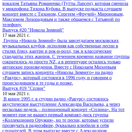
вокалом Татьяны Романенко (Тутты Ларсен), которая сменила
у микрофона Тихона Кубова. В выпуске подкаста слушаем
концерт вместе с Тихоном, Сергеем «Фручей» Мироновым,
Максимом Лихорадовым и также общаемся с Татьяной по
телефону.
Выпуск #20 "Никола Зимний"
17 мая 2021 г.
Группа «Никола Зимний» была завсегдатаем московских
музыкальных клубов, исполняя как собственные песни в
стилях блюз, кантри и рок-н-ролл, так и классические
стандарты этих жанров. С течением времени название группы
сократилось до просто NZ, а в репертуаре остались только
авторские произведения. Вместе с Николаем Михеевым
слушаем запись концерта «Николы Зимнего» на радио
«Ракурс», который состоялся в 1996 году, и говорим о
происходившем в те годы и позже.
Выпуск #19 "Сплин"
10 мая 2021 г.
В конце 1995 г. в студии радио «Ракурс» состоялось
акустическое выступление Александра Васильева, а через
несколько недель – полноценный концерт «Сплина». На тот
момент еще не вышел первый компакт-диск группы
«Коллекционер Оружия», но те песни, которые успели
прозвучать в радиоэфире, буквально влюбили в себя
слушателей. В этом выпуске вместе с Александром