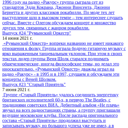
1996 году на радио «Ракурс» группа сыграла сет из
стандартов Эдди Кокрана, Джонни Винсента, Джонни
Бернетта и других классиков рокабилли. По моде тех лет
выступление шло в высоком темпе – тем интереснее слушать
сейчас. Вместе с Олегом обсуждаем концерт и множество
других тем, связанных с жанром рокабилли.
Выпуск #24 "Румынский Оркестр"
14 июня 2021 г.
«Румынский Оркестр» вопреки названию не имеет никакого
отношения к фолку. Группа играла бодрую гитарную музыку с
ярко выраженным танцевальным уклоном. При этом в своих
текстах лидер группы Веня Шолк старался поднимать
общечеловеческие, иногда философские темы, но делал это
иносказательно. «Румынский Оркестр» дважды играл на
радио «Ракурс» - в 1995 и в 1997, слушаем и обсуждаем эти
концерты с Веней Шолком.
Выпуск #23 "Старый Приятель"
7 июня 2021 г.
Группе «Старый Приятель» удалось соединить энергетику
британских исполнителей 60-х, в первую The Beatles, с
традициями советских ВИА. Дебютный альбом «Не плачь»
звучал на всех радиостанциях страны, а группу приглашали
ведущие московские клубы. После распада оригинального
состава «Старый Приятель» продолжил выступать и
записывать музыку, но большого успеха уже не имел, а в