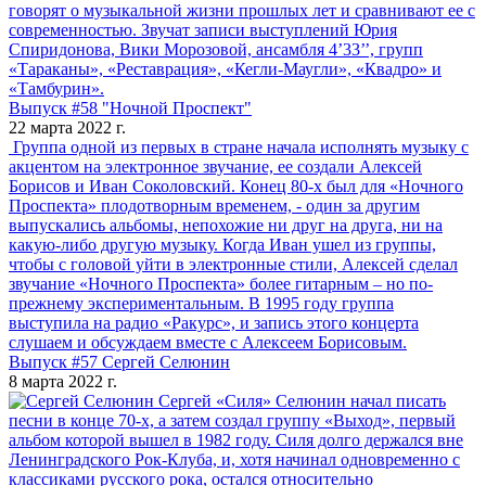
говорят о музыкальной жизни прошлых лет и сравнивают ее с
современностью. Звучат записи выступлений Юрия
Спиридонова, Вики Морозовой, ансамбля 4’33’’, групп
«Тараканы», «Реставрация», «Кегли-Маугли», «Квадро» и
«Тамбурин».
Выпуск #58 "Ночной Проспект"
22 марта 2022 г.
Группа одной из первых в стране начала исполнять музыку с
акцентом на электронное звучание, ее создали Алексей
Борисов и Иван Соколовский. Конец 80-х был для «Ночного
Проспекта» плодотворным временем, - один за другим
выпускались альбомы, непохожие ни друг на друга, ни на
какую-либо другую музыку. Когда Иван ушел из группы,
чтобы с головой уйти в электронные стили, Алексей сделал
звучание «Ночного Проспекта» более гитарным – но по-
прежнему экспериментальным. В 1995 году группа
выступила на радио «Ракурс», и запись этого концерта
слушаем и обсуждаем вместе с Алексеем Борисовым.
Выпуск #57 Сергей Селюнин
8 марта 2022 г.
Сергей «Силя» Селюнин начал писать
песни в конце 70-х, а затем создал группу «Выход», первый
альбом которой вышел в 1982 году. Силя долго держался вне
Ленинградского Рок-Клуба, и, хотя начинал одновременно с
классиками русского рока, остался относительно