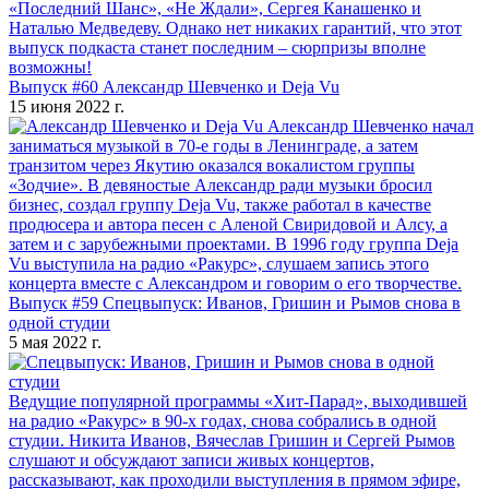
«Последний Шанс», «Не Ждали», Сергея Канашенко и
Наталью Медведеву. Однако нет никаких гарантий, что этот
выпуск подкаста станет последним – сюрпризы вполне
возможны!
Выпуск #60 Александр Шевченко и Deja Vu
15 июня 2022 г.
Александр Шевченко начал
заниматься музыкой в 70-е годы в Ленинграде, а затем
транзитом через Якутию оказался вокалистом группы
«Зодчие». В девяностые Александр ради музыки бросил
бизнес, создал группу Deja Vu, также работал в качестве
продюсера и автора песен с Аленой Свиридовой и Алсу, а
затем и с зарубежными проектами. В 1996 году группа Deja
Vu выступила на радио «Ракурс», слушаем запись этого
концерта вместе с Александром и говорим о его творчестве.
Выпуск #59 Спецвыпуск: Иванов, Гришин и Рымов снова в
одной студии
5 мая 2022 г.
Ведущие популярной программы «Хит-Парад», выходившей
на радио «Ракурс» в 90-х годах, снова собрались в одной
студии. Никита Иванов, Вячеслав Гришин и Сергей Рымов
слушают и обсуждают записи живых концертов,
рассказывают, как проходили выступления в прямом эфире,