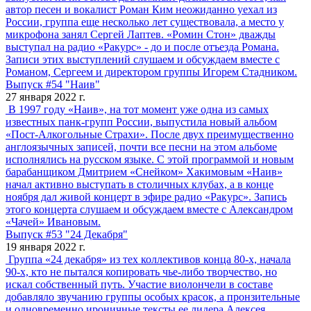
автор песен и вокалист Роман Ким неожиданно уехал из
России, группа еще несколько лет существовала, а место у
микрофона занял Сергей Лаптев. «Ромин Стон» дважды
выступал на радио «Ракурс» - до и после отъезда Романа.
Записи этих выступлений слушаем и обсуждаем вместе с
Романом, Сергеем и директором группы Игорем Стадником.
Выпуск #54 "Наив"
27 января 2022 г.
В 1997 году «Наив», на тот момент уже одна из самых
известных панк-групп России, выпустила новый альбом
«Пост-Алкогольные Страхи». После двух преимущественно
англоязычных записей, почти все песни на этом альбоме
исполнялись на русском языке. С этой программой и новым
барабанщиком Дмитрием «Снейком» Хакимовым «Наив»
начал активно выступать в столичных клубах, а в конце
ноября дал живой концерт в эфире радио «Ракурс». Запись
этого концерта слушаем и обсуждаем вместе с Александром
«Чачей» Ивановым.
Выпуск #53 "24 Декабря"
19 января 2022 г.
Группа «24 декабря» из тех коллективов конца 80-х, начала
90-х, кто не пытался копировать чье-либо творчество, но
искал собственный путь. Участие виолончели в составе
добавляло звучанию группы особых красок, а пронзительные
и одновременно ироничные тексты ее лидера Алексея