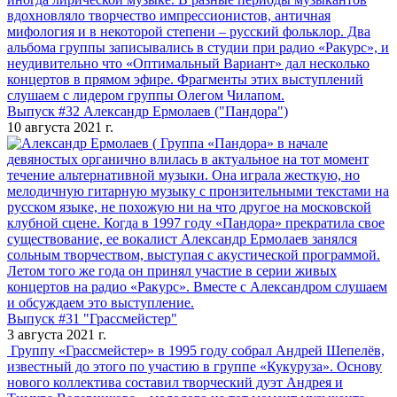
вдохновляло творчество импрессионистов, античная
мифология и в некоторой степени – русский фольклор. Два
альбома группы записывались в студии при радио «Ракурс», и
неудивительно что «Оптимальный Вариант» дал несколько
концертов в прямом эфире. Фрагменты этих выступлений
слушаем с лидером группы Олегом Чилапом.
Выпуск #32 Александр Ермолаев ("Пандора")
10 августа 2021 г.
Группа «Пандора» в начале
девяностых органично влилась в актуальное на тот момент
течение альтернативной музыки. Она играла жесткую, но
мелодичную гитарную музыку с пронзительными текстами на
русском языке, не похожую ни на что другое на московской
клубной сцене. Когда в 1997 году «Пандора» прекратила свое
существование, ее вокалист Александр Ермолаев занялся
сольным творчеством, выступая с акустической программой.
Летом того же года он принял участие в серии живых
концертов на радио «Ракурс». Вместе с Александром слушаем
и обсуждаем это выступление.
Выпуск #31 "Грассмейстер"
3 августа 2021 г.
Группу «Грассмейстер» в 1995 году собрал Андрей Шепелёв,
известный до этого по участию в группе «Кукуруза». Основу
нового коллектива составил творческий дуэт Андрея и