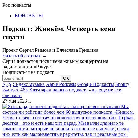
Рок подкасты
КОНТАКТЫ
Подкаст: Живьём. Четверть века
спустя
Проект Сергея Рымова и Вячеслава Гришина
Читать об авторах →
Серия подкастов посвящена живым концертам на
радиостанции «Ракурс»
Подписаться на подкаст
OK
RSS
Яндекс музыка
Apple Podcasts
Google Подкасты
Spotify
Выпуск #63 Хит-парад нашего подкаста - вы еще не все
слышали
27 мая 2023 г.
Мы
составили рейтинг более чем 60 выпусков подкаста «Живьем.
Четверть века спустя» по количеству прослушиваний. Первая
десятка – это и есть наш хит-парад. Мы взяли для него те
композиции, которые не вошли в основные выпуски, среди
них есть как малоизвестные раритеты, так и реальные рок-