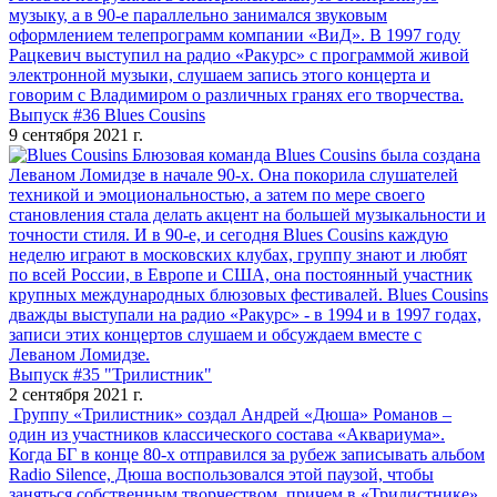
музыку, а в 90-е параллельно занимался звуковым
оформлением телепрограмм компании «ВиД». В 1997 году
Рацкевич выступил на радио «Ракурс» с программой живой
электронной музыки, слушаем запись этого концерта и
говорим с Владимиром о различных гранях его творчества.
Выпуск #36 Blues Cousins
9 сентября 2021 г.
Блюзовая команда Blues Cousins была создана
Леваном Ломидзе в начале 90-х. Она покорила слушателей
техникой и эмоциональностью, а затем по мере своего
становления стала делать акцент на большей музыкальности и
точности стиля. И в 90-е, и сегодня Blues Cousins каждую
неделю играют в московских клубах, группу знают и любят
по всей России, в Европе и США, она постоянный участник
крупных международных блюзовых фестивалей. Blues Cousins
дважды выступали на радио «Ракурс» - в 1994 и в 1997 годах,
записи этих концертов слушаем и обсуждаем вместе с
Леваном Ломидзе.
Выпуск #35 "Трилистник"
2 сентября 2021 г.
Группу «Трилистник» создал Андрей «Дюша» Романов –
один из участников классического состава «Аквариума».
Когда БГ в конце 80-х отправился за рубеж записывать альбом
Radio Silence, Дюша воспользовался этой паузой, чтобы
заняться собственным творчеством, причем в «Трилистнике»