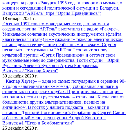
концерт на радио «Ракурс» 1995 года и говорим о музыке, о
жизни и сегодняшней политической ситуации в Беларуси.
Выпуск #3 "ARTель" (пре-"Оргия Праведников")
18 января 2021 г.
Осенью 1997 совсем молодая, менее года от момента
создания, группа “ARTель” выступила на радио «Ракурс».
Уникальное сочетание акустических инструментов (флейта,
классическая гитара) и «жужжания» тяжелой электрической
гитары делала ее звучание необычным и свежим. Спустя
несколько лет музыканты “ARTели” составят основу
культовой группы «Оргия Праведников» и отточат свои
музыкальные идеи до совершенства. Гости студии – Юрий
Русланов, Алексей Бурков и Артем Бондаренко.
Выпуск #2 "Каспар Хаузер"
30 декабря 2020 г.
«Каспар Хаузер» – одна из самых популярных в середине
90-
х
годов «альтернативных» команд, собиравшая аншлаги в
столичных и питерских клубах. Принципиальная позиция –
исполнять песни на русском языке – отличала «Каспаров» от
большинства других альтернативщиков, певших на
английском. В гостях у нашего подкаста – вокалист и
гитарист Дмитрий Логвиновский, барабанщик Сергей Савин
и бессменный менеджер группы Андрей Коротин.
Выпуск #1 "Егор и Бомбометатели"
25 декабря 2020 г.