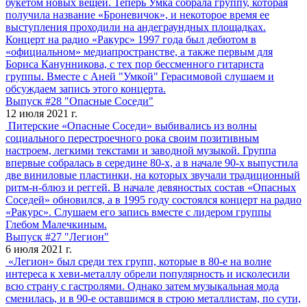
букетом новых вещей. Теперь Умка собрала группу, которая
получила название «Броневичок», и некоторое время ее
выступления проходили на андеграундных площадках.
Концерт на радио «Ракурс» 1997 года был дебютом в
«официальном» медиапространстве, а также первым для
Бориса Канунникова, с тех пор бессменного гитариста
группы. Вместе с Аней "Умкой" Герасимовой слушаем и
обсуждаем запись этого концерта.
Выпуск #28 "Опасные Соседи"
12 июля 2021 г.
Питерские «Опасные Соседи» выбивались из волны
социального перестроечного рока своим позитивным
настроем, легкими текстами и заводной музыкой. Группа
впервые собралась в середине 80-х, а в начале 90-х выпустила
две виниловые пластинки, на которых звучали традиционный
ритм-н-блюз и реггей. В начале девяностых состав «Опасных
Соседей» обновился, а в 1995 году состоялся концерт на радио
«Ракурс». Слушаем его запись вместе с лидером группы
Глебом Малечкиным.
Выпуск #27 "Легион"
6 июля 2021 г.
«Легион» был среди тех групп, которые в 80-е на волне
интереса к хеви-металлу обрели популярность и исколесили
всю страну с гастролями. Однако затем музыкальная мода
сменилась, и в 90-е оставшимся в строю металлистам, по сути,