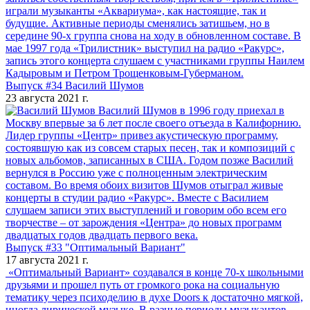
играли музыканты «Аквариума», как настоящие, так и
будущие. Активные периоды сменялись затишьем, но в
середине 90-х группа снова на ходу в обновленном составе. В
мае 1997 года «Трилистник» выступил на радио «Ракурс»,
запись этого концерта слушаем с участниками группы Наилем
Кадыровым и Петром Трощенковым-Губерманом.
Выпуск #34 Василий Шумов
23 августа 2021 г.
Василий Шумов в 1996 году приехал в
Москву впервые за 6 лет после своего отъезда в Калифорнию.
Лидер группы «Центр» привез акустическую программу,
состоявшую как из совсем старых песен, так и композиций с
новых альбомов, записанных в США. Годом позже Василий
вернулся в Россию уже с полноценным электрическим
составом. Во время обоих визитов Шумов отыграл живые
концерты в студии радио «Ракурс». Вместе с Василием
слушаем записи этих выступлений и говорим обо всем его
творчестве – от зарождения «Центра» до новых программ
двадцатых годов двадцать первого века.
Выпуск #33 "Оптимальный Вариант"
17 августа 2021 г.
«Оптимальный Вариант» создавался в конце 70-х школьными
друзьями и прошел путь от громкого рока на социальную
тематику через психоделию в духе Doors к достаточно мягкой,
иногда лирической музыке. В разные периоды музыкантов