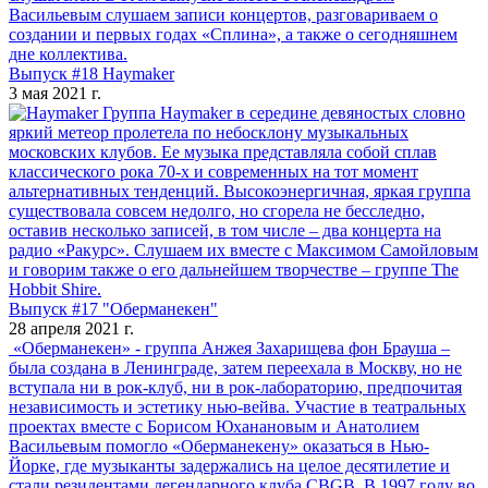
Васильевым слушаем записи концертов, разговариваем о
создании и первых годах «Сплина», а также о сегодняшнем
дне коллектива.
Выпуск #18 Haymaker
3 мая 2021 г.
Группа Haymaker в середине девяностых словно
яркий метеор пролетела по небосклону музыкальных
московских клубов. Ее музыка представляла собой сплав
классического рока 70-х и современных на тот момент
альтернативных тенденций. Высокоэнергичная, яркая группа
существовала совсем недолго, но сгорела не бесследно,
оставив несколько записей, в том числе – два концерта на
радио «Ракурс». Слушаем их вместе с Максимом Самойловым
и говорим также о его дальнейшем творчестве – группе The
Hobbit Shire.
Выпуск #17 "Оберманекен"
28 апреля 2021 г.
«Оберманекен» - группа Анжея Захарищева фон Брауша –
была создана в Ленинграде, затем переехала в Москву, но не
вступала ни в рок-клуб, ни в рок-лабораторию, предпочитая
независимость и эстетику нью-вейва. Участие в театральных
проектах вместе с Борисом Юханановым и Анатолием
Васильевым помогло «Оберманекену» оказаться в Нью-
Йорке, где музыканты задержались на целое десятилетие и
стали резидентами легендарного клуба CBGB. В 1997 году во