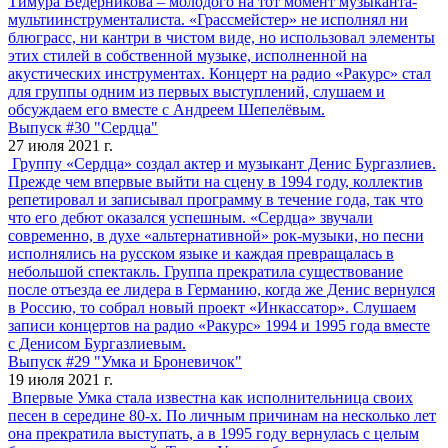
Тимура Ведерникова – молодого на тот момент музыканта-
мультиинструменталиста. «Грассмейстер» не исполнял ни
блюграсс, ни кантри в чистом виде, но использовал элементы
этих стилей в собственной музыке, исполненной на
акустических инструментах. Концерт на радио «Ракурс» стал
для группы одним из первых выступлений, слушаем и
обсуждаем его вместе с Андреем Шепелёвым.
Выпуск #30 "Сердца"
27 июля 2021 г.
Группу «Сердца» создал актер и музыкант Денис Бургазлиев.
Прежде чем впервые выйти на сцену в 1994 году, коллектив
репетировал и записывал программу в течение года, так что
что его дебют оказался успешным. «Сердца» звучали
современно, в духе «альтернативной» рок-музыки, но песни
исполнялись на русском языке и каждая превращалась в
небольшой спектакль. Группа прекратила существование
после отъезда ее лидера в Германию, когда же Денис вернулся
в Россию, то собрал новый проект «Инкассатор». Слушаем
записи концертов на радио «Ракурс» 1994 и 1995 года вместе
с Денисом Бургазлиевым.
Выпуск #29 "Умка и Броневичок"
19 июля 2021 г.
Впервые Умка стала известна как исполнительница своих
песен в середине 80-х. По личным причинам на несколько лет
она прекратила выступать, а в 1995 году вернулась с целым