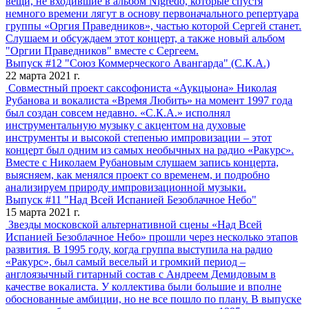
вещи, не входившие в альбом Nigredo, которые спустя
немного времени лягут в основу первоначального репертуара
группы «Оргия Праведников», частью которой Сергей станет.
Слушаем и обсуждаем этот концерт, а также новый альбом
"Оргии Праведников" вместе с Сергеем.
Выпуск #12 "Союз Коммерческого Авангарда" (С.К.А.)
22 марта 2021 г.
Совместный проект саксофониста «Аукцыона» Николая
Рубанова и вокалиста «Время Любить» на момент 1997 года
был создан совсем недавно. «С.К.А.» исполнял
инструментальную музыку с акцентом на духовые
инструменты и высокой степенью импровизации – этот
концерт был одним из самых необычных на радио «Ракурс».
Вместе с Николаем Рубановым слушаем запись концерта,
выясняем, как менялся проект со временем, и подробно
анализируем природу импровизационной музыки.
Выпуск #11 "Над Всей Испанией Безоблачное Небо"
15 марта 2021 г.
Звезды московской альтернативной сцены «Над Всей
Испанией Безоблачное Небо» прошли через несколько этапов
развития. В 1995 году, когда группа выступила на радио
«Ракурс», был самый веселый и громкий период –
англоязычный гитарный состав с Андреем Демидовым в
качестве вокалиста. У коллектива были большие и вполне
обоснованные амбиции, но не все пошло по плану. В выпуске