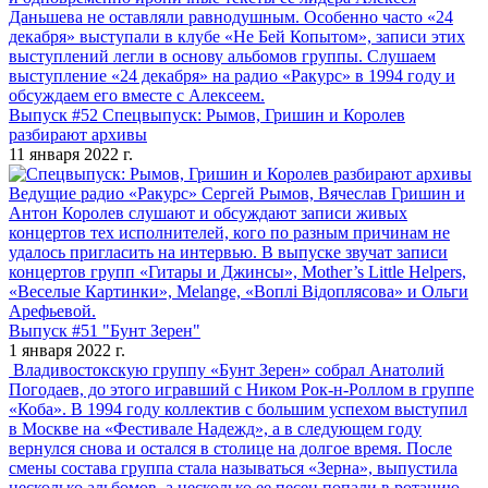
Даньшева не оставляли равнодушным. Особенно часто «24
декабря» выступали в клубе «Не Бей Копытом», записи этих
выступлений легли в основу альбомов группы. Слушаем
выступление «24 декабря» на радио «Ракурс» в 1994 году и
обсуждаем его вместе с Алексеем.
Выпуск #52 Спецвыпуск: Рымов, Гришин и Королев
разбирают архивы
11 января 2022 г.
Ведущие радио «Ракурс» Сергей Рымов, Вячеслав Гришин и
Антон Королев слушают и обсуждают записи живых
концертов тех исполнителей, кого по разным причинам не
удалось пригласить на интервью. В выпуске звучат записи
концертов групп «Гитары и Джинсы», Mother’s Little Helpers,
«Веселые Картинки», Melange, «Воплі Відоплясова» и Ольги
Арефьевой.
Выпуск #51 "Бунт Зерен"
1 января 2022 г.
Владивостокскую группу «Бунт Зерен» собрал Анатолий
Погодаев, до этого игравший с Ником Рок-н-Роллом в группе
«Коба». В 1994 году коллектив с большим успехом выступил
в Москве на «Фестивале Надежд», а в следующем году
вернулся снова и остался в столице на долгое время. После
смены состава группа стала называться «Зерна», выпустила
несколько альбомов, а несколько ее песен попали в ротацию