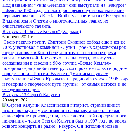
Под названием "Уния Greenkiss" они выступали на "Ракурсе"
в феврале 1995 года, а некоторое время спустя окончательно
переименовались в Russian Brothers - знаете таких? Беседуем с
Владимиром и Олегом о многочисленных гранях их
блистательного таланта.
Выпуск #14 "Белые Крылья" (Харьков)
6 апреля 2021 г.
Свою первую группу Дмитрий Смирнов собрал еще в конце
70-х, участвовал с командой «Сутки-Трое» в харьковском рок-
клубе, хиповал в Коктебеле, а потом на некоторое время
завязал с музыкой. К счастью – не навсегда, потому что
созданная им в середине 90-х группа «Белые Крылья»
покорила сердца любителей русского рока не только в родном
городе – но и в России. Вместе с Дмитрием слушаем
выступление «Белых Крыльев» на радио «Ракурс» в 1996 году
и говорим о творческом пути группы - от самых истоков и до
сегодняшнего дня.
Выпуск #13 Сергей Калугин
29 марта 2021 г.
Классический гитарист, стремившийся
играть рок-музыку, сочинявший сложные, многоплановые
философские произведения, и уже достигший определенного
признания – таким Сергей Калугин был в 1997 году во время
живого концерта на радио «Ракурс». Он исполнил новые