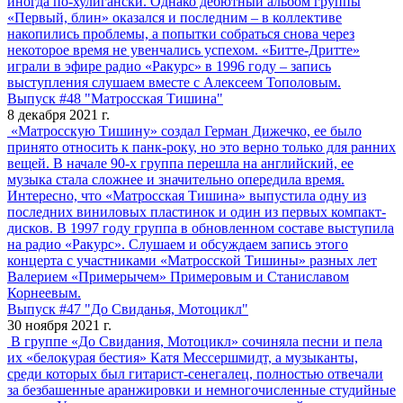
иногда по-хулигански. Однако дебютный альбом группы
«Первый, блин» оказался и последним – в коллективе
накопились проблемы, а попытки собраться снова через
некоторое время не увенчались успехом. «Битте-Дритте»
играли в эфире радио «Ракурс» в 1996 году – запись
выступления слушаем вместе с Алексеем Тополовым.
Выпуск #48 "Матросская Тишина"
8 декабря 2021 г.
«Матросскую Тишину» создал Герман Дижечко, ее было
принято относить к панк-року, но это верно только для ранних
вещей. В начале 90-х группа перешла на английский, ее
музыка стала сложнее и значительно опередила время.
Интересно, что «Матросская Тишина» выпустила одну из
последних виниловых пластинок и один из первых компакт-
дисков. В 1997 году группа в обновленном составе выступила
на радио «Ракурс». Слушаем и обсуждаем запись этого
концерта с участниками «Матросской Тишины» разных лет
Валерием «Примерычем» Примеровым и Станиславом
Корнеевым.
Выпуск #47 "До Свиданья, Мотоцикл"
30 ноября 2021 г.
В группе «До Свидания, Мотоцикл» сочиняла песни и пела
их «белокурая бестия» Катя Мессершмидт, а музыканты,
среди которых был гитарист-сенегалец, полностью отвечали
за безбашенные аранжировки и немногочисленные студийные