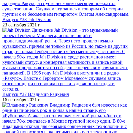
на радио Ракурс, а спустя несколько месяцев прекратил
существование. Слушаем эту запись и говорим об истории
группы с ее бессменным гитаристом Олегом Александровым.
Выпуск #38 Jah Division
23 сентября 2021 г.
Движение Jah Division – это музыкальный
проект Герберта Моралеса, исполняющий и
пропагандирующий регги. Через него прошло немало
музыкантов, причем не только из России, но также из других
стран, и только Герберт остается бессменным участником. С
начала 90-х годов Jah Division в среде растаманов имеет
культовый статус, а концертная активность и запись новой
музыки продолжаются по сей день с перерывом, связанным с
пандемией. В 1995 году Jah Division выступили на радио
«Ракурс». Вместе с Гербертом Моралесом слушаем запись
этого концерта и говорим о регги в девяностые годы и
сегодня.
Выпуск #37 Владимир Рацкевич
16 сентября 2021 г.
Владимир Рацкевич был известен как
один из пионеров рок-н-ролла в нашей стране, его
«Рубиновая Атака», исполнявшая жесткий ритм-н-блюз, в
начале 70-х считалась в Москве группой номер один. В 80-е
Владимир открыл для себя мир современных технологий и с
головой погрузился в экспериментальную электронную