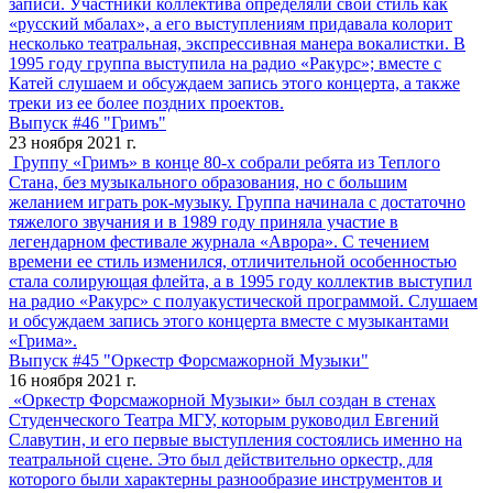
записи. Участники коллектива определяли свой стиль как
«русский мбалах», а его выступлениям придавала колорит
несколько театральная, экспрессивная манера вокалистки. В
1995 году группа выступила на радио «Ракурс»; вместе с
Катей слушаем и обсуждаем запись этого концерта, а также
треки из ее более поздних проектов.
Выпуск #46 "Гримъ"
23 ноября 2021 г.
Группу «Гримъ» в конце 80-х собрали ребята из Теплого
Стана, без музыкального образования, но с большим
желанием играть рок-музыку. Группа начинала с достаточно
тяжелого звучания и в 1989 году приняла участие в
легендарном фестивале журнала «Аврора». С течением
времени ее стиль изменился, отличительной особенностью
стала солирующая флейта, а в 1995 году коллектив выступил
на радио «Ракурс» с полуакустической программой. Слушаем
и обсуждаем запись этого концерта вместе с музыкантами
«Грима».
Выпуск #45 "Оркестр Форсмажорной Музыки"
16 ноября 2021 г.
«Оркестр Форсмажорной Музыки» был создан в стенах
Студенческого Театра МГУ, которым руководил Евгений
Славутин, и его первые выступления состоялись именно на
театральной сцене. Это был действительно оркестр, для
которого были характерны разнообразие инструментов и