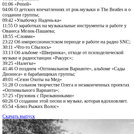
01:06
«Репей»
04:06
О детских впечатлениях от рок-музыки и The Beatles и о
создании группы;
09:42
«Улыбочку Надень-ка»
11:55
О заработках на музыкальные инструменты и работе у
Ованеса Мелик-Пашаева;
18:55
«Слоями»
23:22
Об импрессионистском периоде и работе на радио SNC;
30:11
«Что-то Сбылось»
33:13
Об альбоме «Шверинка», отходе от психоделической
музыке и радиостанции «Ракурс»;
39:25
«Налегке»
41:46
О позднем «Оптимальном Варианте», альбоме «Сады
Диониса» и барабанщиках группы;
49:01
«Сезон Охоты на Мед»
51:28
О сольном творчестве Олега и незаконченных проектах
«Оптимального Варианта»;
57:25
«Грузовик с Призывниками»
60:26
О создании этой песни и музыке, которая вдохновляет.
65:54
«Блюз Рыжих Волос»
Скачать выпуск