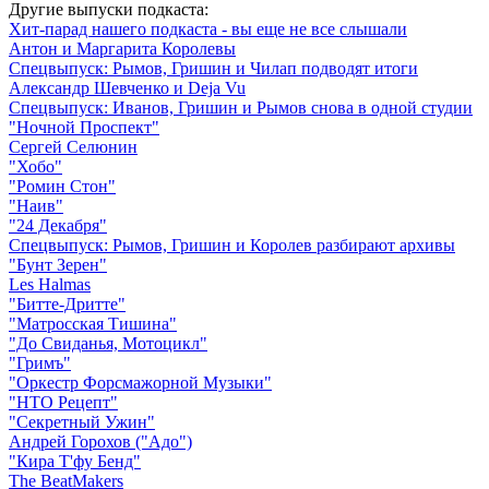
Другие выпуски подкаста:
Хит-парад нашего подкаста - вы еще не все слышали
Антон и Маргарита Королевы
Спецвыпуск: Рымов, Гришин и Чилап подводят итоги
Александр Шевченко и Deja Vu
Спецвыпуск: Иванов, Гришин и Рымов снова в одной студии
"Ночной Проспект"
Сергей Селюнин
"Хобо"
"Ромин Стон"
"Наив"
"24 Декабря"
Спецвыпуск: Рымов, Гришин и Королев разбирают архивы
"Бунт Зерен"
Les Halmas
"Битте-Дритте"
"Матросская Тишина"
"До Свиданья, Мотоцикл"
"Гримъ"
"Оркестр Форсмажорной Музыки"
"НТО Рецепт"
"Секретный Ужин"
Андрей Горохов ("Адо")
"Кира Т'фу Бенд"
The BeatMakers