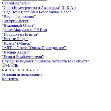
Сергей Калугин
"Союз Коммерческого Авангарда" (С.К.А.)
"Над Всей Испанией Безоблачное Небо"
"Рада и Терновник"
Дмитрий Легут
"Вежливый Отказ"
Денис Мажуков и Off Beat
"Игрушка из Египта"
"Разные Люди"
"Крама" (Минск)
"ARTель" (пре-"Оргия Праведников")
"Каспар Хаузер"
"Егор и Бомбометатели"
Слушайте подкаст "Живьем. Четверть века спустя"
R-CAST © 2020 - 2026
Условия использования
Контакты