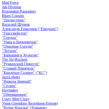
Mad Force
Jah Division
Владимир Рацкевич
Blues Cousins
"Трилистник"
Василий Шумов
Александр Ермолаев ("Пандора")
"Грассмейстер"
"Сердца"
"Умка и Броневичок"
"Опасные Соседи"
"Легион"
"Барышня и Хулиган"
The SkyRockets
"Румынский Оркестр"
"Старый Приятель"
"Краденое Солнце" ("КС")
JazzLobster
"Никола Зимний"
"Сплин"
Haymaker
"Оберманекен"
Crazy Men Crazy
Уния Greenkiss (Белобров-Попов)
"Белые Крылья" (Харьков)