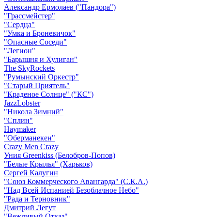
Александр Ермолаев ("Пандора")
"Грассмейстер"
"Сердца"
"Умка и Броневичок"
"Опасные Соседи"
"Легион"
"Барышня и Хулиган"
The SkyRockets
"Румынский Оркестр"
"Старый Приятель"
"Краденое Солнце" ("КС")
JazzLobster
"Никола Зимний"
"Сплин"
Haymaker
"Оберманекен"
Crazy Men Crazy
Уния Greenkiss (Белобров-Попов)
"Белые Крылья" (Харьков)
Сергей Калугин
"Союз Коммерческого Авангарда" (С.К.А.)
"Над Всей Испанией Безоблачное Небо"
"Рада и Терновник"
Дмитрий Легут
"Вежливый Отказ"