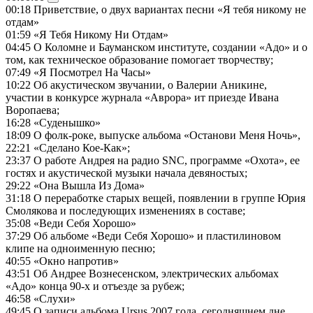
00:18
Приветствие, о двух вариантах песни «Я тебя никому не
отдам»
01:59
«Я Тебя Никому Ни Отдам»
04:45
О Коломне и Бауманском институте, создании «Адо» и о
том, как техническое образование помогает творчеству;
07:49
«Я Посмотрел На Часы»
10:22
Об акустическом звучании, о Валерии Аникине,
участии в конкурсе журнала «Аврора» ит приезде Ивана
Воропаева;
16:28
«Суденышко»
18:09
О фолк-роке, выпуске альбома «Останови Меня Ночь»,
22:21
«Сделано Кое-Как»;
23:37
О работе Андрея на радио SNC, программе «Охота», ее
гостях и акустической музыки начала девяностых;
29:22
«Она Вышла Из Дома»
31:18
О переработке старых вещей, появлении в группе Юрия
Смолякова и последующих изменениях в составе;
35:08
«Веди Себя Хорошо»
37:29
Об альбоме «Веди Себя Хорошо» и пластилиновом
клипе на одноименную песню;
40:55
«Окно напротив»
43:51
Об Андрее Вознесенском, электрических альбомах
«Адо» конца 90-х и отъезде за рубеж;
46:58
«Слухи»
49:45
О записи альбома Ursus 2007 года, сегодняшнем дне