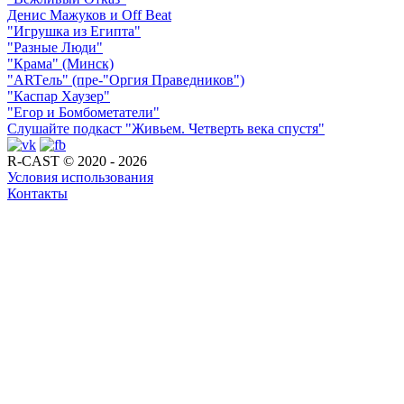
Денис Мажуков и Off Beat
"Игрушка из Египта"
"Разные Люди"
"Крама" (Минск)
"ARTель" (пре-"Оргия Праведников")
"Каспар Хаузер"
"Егор и Бомбометатели"
Слушайте подкаст "Живьем. Четверть века спустя"
R-CAST © 2020 - 2026
Условия использования
Контакты