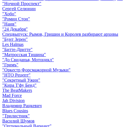
"Ночной Проспект"
Сергей Селюнин
"Хобо"
"Ромин Стон"
"Наив"
"24 Декабря"
Спецвыпуск: Рымов, Гришин и Королев разбирают архивы
"Бунт Зерен"
Les Halmas
"Битте-Дритте"
"Матросская Тишина"
"До Свиданья, Мотоцикл"
"Гримъ"
"Оркестр Форсмажорной Музыки"
"НТО Рецепт"
"Секретный Ужин"
"Кира Т'фу Бенд"
The BeatMakers
Mad Force
Jah Division
Владимир Рацкевич
Blues Cousins
"Трилистник"
Василий Шумов
"Оптимальный Вариант"