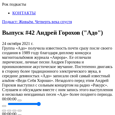
Рок подкасты
КОНТАКТЫ
Подкаст: Живьём. Четверть века спустя
Выпуск #42
Андрей Горохов ("Адо")
24 октября 2021 г.
Группа «Адо» получила известность почти сразу после своего
создания в 1989 году благодаря диплому конкурса
магнитоальбомов журнала «Аврора». Ее отличали
лирические, личные песни Андрея Горохова и
проникновенное акустическое звучание. Постепенно двигаясь
в сторону более традиционного электрического звука, в
середине девяностых «Адо» записали свой самый известный
альбом «Веди Себя Хорошо». Незадолго перед этим Андрей
Горохов выступил с сольным концертом на радио «Ракурс».
Слушаем и обсуждаем вместе с ним запись этого выступления
и несколько неизданных песен «Адо» более позднего периода.
00:00:00
00:00:00