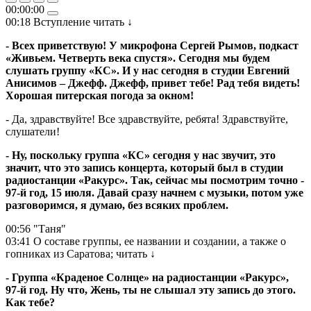
00:00:00
00:18
Вступление
читать
↓
- Всех приветствую! У микрофона Сергей Рымов, подкаст
«Живьем. Четверть века спустя». Сегодня мы будем
слушать группу «КС». И у нас сегодня в студии Евгений
Анисимов – Джефф. Джефф, привет тебе! Рад тебя видеть!
Хорошая питерская погода за окном!
- Да, здравствуйте! Все здравствуйте, ребята! Здравствуйте,
слушатели!
- Ну, поскольку группа «КС» сегодня у нас звучит, это
значит, что это запись концерта, который был в студии
радиостанции «Ракурс». Так, сейчас мы посмотрим точно -
97-й год, 15 июля. Давай сразу начнем с музыки, потом уже
разговоримся, я думаю, без всяких проблем.
00:56
"Таня"
03:41
О составе группы, ее названии и создании, а также о
гопниках из Саратова;
читать
↓
- Группа «Краденое Солнце» на радиостанции «Ракурс»,
97-й год. Ну что, Жень, ты не слышал эту запись до этого.
Как тебе?