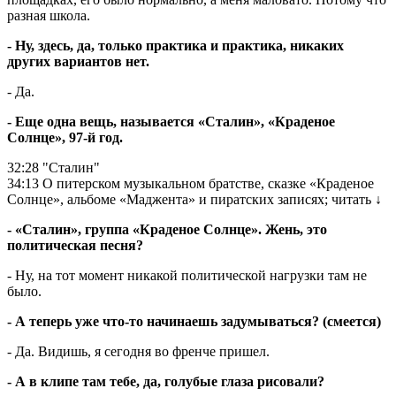
разная школа.
- Ну, здесь, да, только практика и практика, никаких
других вариантов нет.
- Да.
- Еще одна вещь, называется «Сталин», «Краденое
Солнце», 97-й год.
32:28
"Сталин"
34:13
О питерском музыкальном братстве, сказке «Краденое
Солнце», альбоме «Маджента» и пиратских записях;
читать
↓
- «Сталин», группа «Краденое Солнце». Жень, это
политическая песня?
- Ну, на тот момент никакой политической нагрузки там не
было.
- А теперь уже что-то начинаешь задумываться? (смеется)
- Да. Видишь, я сегодня во френче пришел.
- А в клипе там тебе, да, голубые глаза рисовали?