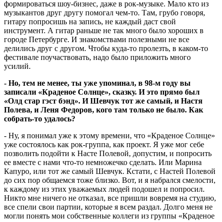
формироваться шоу-бизнес, даже в рок-музыке. Мало кто из
музыкантов друг другу помогал чем-то. Там, грубо говоря,
гитару попросишь на запись, не каждый даст свой
инструмент. А гитар раньше не так много было хороших в
городе Петербурге. И знакомствами полезными не все
делились друг с другом. Чтобы куда-то пролезть, в каком-то
фестивале поучаствовать, надо было приложить много
усилий.
- Но, тем не менее, ты уже упоминал, в 98-м году вы
записали «Краденое Солнце», сказку. И это прямо был
«Олд стар гэст бэнд». И Шевчук тот же самый, и Настя
Полева, и Леня Федоров, кого там только не было. Как
собрать-то удалось?
- Ну, я понимал уже к этому времени, что «Краденое Солнце»
уже состоялось как рок-группа, как проект. Я уже мог себе
позволить подойти к Насте Полевой, допустим, и попросить
ее вместе с нами что-то немножечко сделать. Или Марина
Капуро, или тот же самый Шевчук. Кстати, с Настей Полевой
до сих пор общаемся тоже близко. Вот, и я набрался смелости,
к каждому из этих уважаемых людей подошел и попросил.
Никто мне ничего не отказал, все пришли вовремя на студию,
все спели свои партии, которые я всем раздал. Долго меня не
могли понять мои собственные коллеги из группы «Краденое