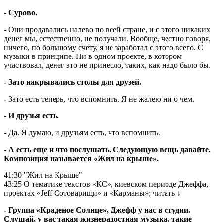
- Сурово.
- Они продавались налево по всей стране, и с этого никаких
денег мы, естественно, не получали. Вообще, честно говоря,
ничего, по большому счету, я не заработал с этого всего. С
музыки в принципе. Ни в одном проекте, в котором
участвовал, денег это не принесло, таких, как надо было бы.
- Зато накрывались столы для друзей.
- Зато есть теперь, что вспомнить. Я не жалею ни о чем.
- И друзья есть.
- Да. Я думаю, и друзьям есть, что вспомнить.
- А есть еще и что послушать. Следующую вещь давайте.
Композиция называется «Жил на крыше».
41:30
"Жил на Крыше"
43:25
О тематике текстов «КС», киевском периоде Джеффа,
проектах «Jeff Сотоварищи» и «Карманы»;
читать
↓
- Группа «Краденое Солнце», Джефф у нас в студии.
Слушай, у вас такая жизнерадостная музыка, такие