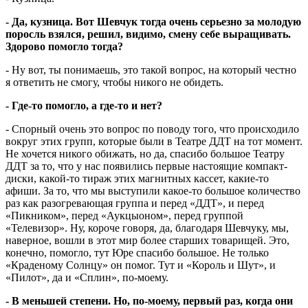
- Да, кузница. Вот Шевчук тогда очень серьезно за молодую
поросль взялся, решил, видимо, смену себе выращивать.
Здорово помогло тогда?
- Ну вот, ты понимаешь, это такой вопрос, на который честно
я ответить не смогу, чтобы никого не обидеть.
- Где-то помогло, а где-то и нет?
- Спорный очень это вопрос по поводу того, что происходило
вокруг этих групп, которые были в Театре ДДТ на тот момент.
Не хочется никого обижать, но да, спасибо большое Театру
ДДТ за то, что у нас появились первые настоящие компакт-
диски, какой-то тираж этих магнитных кассет, какие-то
афиши. За то, что мы выступили какое-то большое количество
раз как разогревающая группа и перед «ДДТ», и перед
«Пикником», перед «Аукцыоном», перед группой
«Телевизор». Ну, короче говоря, да, благодаря Шевчуку, мы,
наверное, вошли в этот мир более старших товарищей. Это,
конечно, помогло, тут Юре спасибо большое. Не только
«Краденому Солнцу» он помог. Тут и «Король и Шут», и
«Пилот», да и «Сплин», по-моему.
- В меньшей степени. Но, по-моему, первый раз, когда они