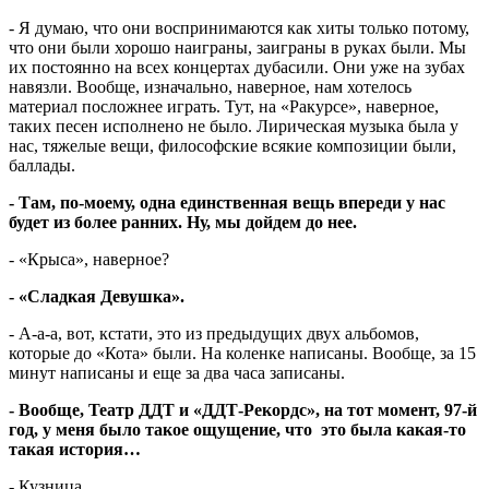
- Я думаю, что они воспринимаются как хиты только потому,
что они были хорошо наиграны, заиграны в руках были. Мы
их постоянно на всех концертах дубасили. Они уже на зубах
навязли. Вообще, изначально, наверное, нам хотелось
материал посложнее играть. Тут, на «Ракурсе», наверное,
таких песен исполнено не было. Лирическая музыка была у
нас, тяжелые вещи, философские всякие композиции были,
баллады.
- Там, по-моему, одна единственная вещь впереди у нас
будет из более ранних. Ну, мы дойдем до нее.
- «Крыса», наверное?
- «Сладкая Девушка».
- А-а-а, вот, кстати, это из предыдущих двух альбомов,
которые до «Кота» были. На коленке написаны. Вообще, за 15
минут написаны и еще за два часа записаны.
- Вообще, Театр ДДТ и «ДДТ-Рекордс», на тот момент, 97-й
год, у меня было такое ощущение, что это была какая-то
такая история…
- Кузница.