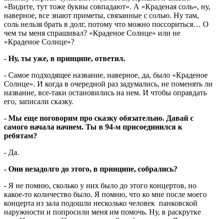
«Видите, тут тоже буквы совпадают». А «Краденая соль», ну,
наверное, все знают приметы, связанные с солью. Ну там,
соль нельзя брать в долг, потому что можно поссориться… О
чем ты меня спрашивал? «Краденое Солнце» или не
«Краденое Солнце»?
- Ну, ты уже, в принципе, ответил.
- Самое подходящее название, наверное, да, было «Краденое
Солнце». И когда в очередной раз задумались, не поменять ли
название, все-таки остановились на нем. И чтобы оправдать
его, записали сказку.
- Мы еще поговорим про сказку обязательно. Давай с
самого начала начнем. Ты в 94-м присоединился к
ребятам?
- Да.
- Они незадолго до этого, в принципе, собрались?
- Я не помню, сколько у них было до этого концертов, но
какое-то количество было. Я помню, что ко мне после моего
концерта из зала подошли несколько человек панковской
наружности и попросили меня им помочь. Ну, в раскрутке