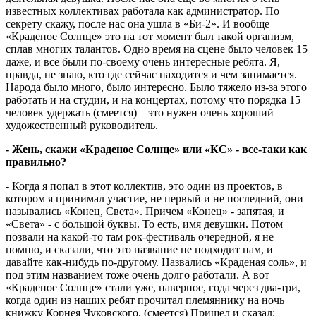
известных коллективах работала как администратор. По
секрету скажу, после нас она ушла в «Би-2». И вообще
«Краденое Солнце» это на тот момент был такой организм,
сплав многих талантов. Одно время на сцене было человек 15
даже, и все были по-своему очень интересные ребята. Я,
правда, не знаю, кто где сейчас находится и чем занимается.
Народа было много, было интересно. Было тяжело из-за этого
работать и на студии, и на концертах, потому что порядка 15
человек удержать (смеется) – это нужен очень хороший
художественный руководитель.
- Жень, скажи «Краденое Солнце» или «КС» - все-таки как
правильно?
- Когда я попал в этот коллектив, это один из проектов, в
котором я принимал участие, не первый и не последний, они
назывались «Конец, Света». Причем «Конец» - запятая, и
«Света» - с большой буквы. То есть, имя девушки. Потом
позвали на какой-то там рок-фестиваль очередной, я не
помню, и сказали, что это название не подходит нам, и
давайте как-нибудь по-другому. Назвались «Краденая соль», и
под этим названием тоже очень долго работали. А вот
«Краденое Солнце» стали уже, наверное, года через два-три,
когда один из наших ребят прочитал племяннику на ночь
книжку Корнея Чуковского. (смеется) Пришел и сказал: