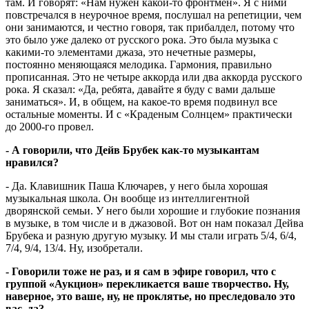
там. И говорят: «Нам нужен какой-то фронтмен». Я с ними
повстречался в неурочное время, послушал на репетиции, чем
они занимаются, и честно говоря, так прибалдел, потому что
это было уже далеко от русского рока. Это была музыка с
какими-то элементами джаза, это нечетные размеры,
постоянно меняющаяся мелодика. Гармония, правильно
прописанная. Это не четыре аккорда или два аккорда русского
рока. Я сказал: «Да, ребята, давайте я буду с вами дальше
заниматься». И, в общем, на какое-то время подвинул все
остальные моменты. И с «Краденым Солнцем» практически
до 2000-го провел.
- А говорили, что Дейв Брубек как-то музыкантам
нравился?
- Да. Клавишник Паша Ключарев, у него была хорошая
музыкальная школа. Он вообще из интеллигентной
дворянской семьи. У него были хорошие и глубокие познания
в музыке, в том числе и в джазовой. Вот он нам показал Дейва
Брубека и разную другую музыку. И мы стали играть 5/4, 6/4,
7/4, 9/4, 13/4. Ну, изобретали.
- Говорили тоже не раз, и я сам в эфире говорил, что с
группой «Аукцион» перекликается ваше творчество. Ну,
наверное, это ваше, ну, не проклятье, но преследовало это
вас, да?