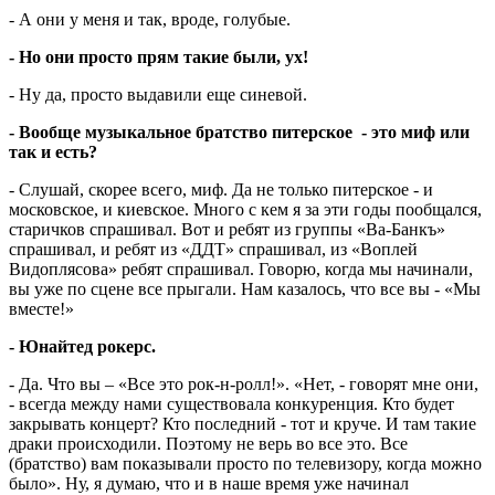
- А они у меня и так, вроде, голубые.
- Но они просто прям такие были, ух!
- Ну да, просто выдавили еще синевой.
- Вообще музыкальное братство питерское - это миф или
так и есть?
- Слушай, скорее всего, миф. Да не только питерское - и
московское, и киевское. Много с кем я за эти годы пообщался,
старичков спрашивал. Вот и ребят из группы «Ва-Банкъ»
спрашивал, и ребят из «ДДТ» спрашивал, из «Воплей
Видоплясова» ребят спрашивал. Говорю, когда мы начинали,
вы уже по сцене все прыгали. Нам казалось, что все вы - «Мы
вместе!»
- Юнайтед рокерс.
- Да. Что вы – «Все это рок-н-ролл!». «Нет, - говорят мне они,
- всегда между нами существовала конкуренция. Кто будет
закрывать концерт? Кто последний - тот и круче. И там такие
драки происходили. Поэтому не верь во все это. Все
(братство) вам показывали просто по телевизору, когда можно
было». Ну, я думаю, что и в наше время уже начинал