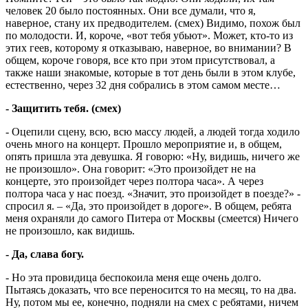
человек 20 было постоянных. Они все думали, что я,
наверное, стану их предводителем. (смех) Видимо, похож был
по молодости. И, короче, «вот тебя убьют». Может, кто-то из
этих геев, которому я отказываю, наверное, во внимании? В
общем, короче говоря, все кто при этом присутствовал, а
также наши знакомые, которые в тот день были в этом клубе,
естественно, через 32 дня собрались в этом самом месте…
- Защитить тебя. (смех)
- Оцепили сцену, всю, всю массу людей, а людей тогда ходило
очень много на концерт. Прошло мероприятие и, в общем,
опять пришла эта девушка. Я говорю: «Ну, видишь, ничего же
не произошло». Она говорит: «Это произойдет не на
концерте, это произойдет через полтора часа». А через
полтора часа у нас поезд. «Значит, это произойдет в поезде?» -
спросил я. – «Да, это произойдет в дороге». В общем, ребята
меня охраняли до самого Питера от Москвы (смеется) Ничего
не произошло, как видишь.
- Да, слава богу.
- Но эта провидица беспокоила меня еще очень долго.
Пытаясь доказать, что все переносится то на месяц, то на два.
Ну, потом мы ее, конечно, подняли на смех с ребятами, ничем