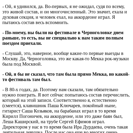
- Ой, я удивился, да. Во-первых, я не ожидал, судя по всему,
это живой состав, и он многочисленный. Это значит, ехала и
духовая секция, и человек ехал, на аккордеоне играл. Я
пытаюсь состав весь вспомнить.
- По-моему, вы были на фестивале в Черноголовке днем
раньше, то есть, вы не специально к нам таким полным
поездом приехали.
- Слушай, это, наверное, вообще какие-то первые выезды в
Москву. Да, Черноголовка, это же какая-то Мекка рок-музыки
была под Москвой.
- Ой, я бы не сказал, что там была прямо Мекка, но какой-
то фестиваль там был.
- В 80-х годах, да. Поэтому нам сказали, там обязательно
нужно поиграть. Я вот сейчас попытаюсь состав перечислить,
который на этой записи. Соответственно я, естественно
(смеется), клавишник Паша Ключарев, покойный ныне,
гитарист Саша Козьяков, на барабанах играл в то время
Кирилл Погоничев, на аккордеоне, или это даже баян был,
Леша Каширский, на трубе Сергей Ефимов играл.
Директором у нас в то время была Ира Дурдаева, очень такая
деятельная девушка. После нас она еще во многих очень