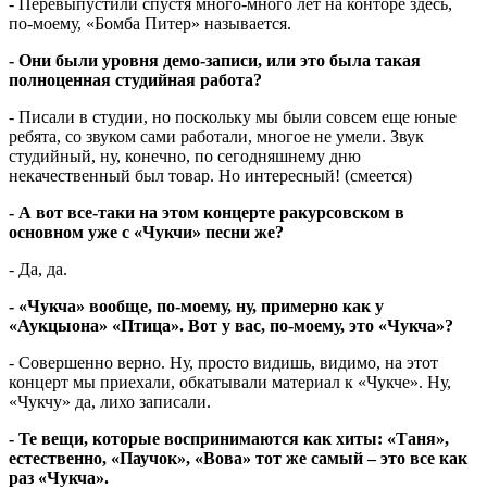
- Перевыпустили спустя много-много лет на конторе здесь,
по-моему, «Бомба Питер» называется.
- Они были уровня демо-записи, или это была такая
полноценная студийная работа?
- Писали в студии, но поскольку мы были совсем еще юные
ребята, со звуком сами работали, многое не умели. Звук
студийный, ну, конечно, по сегодняшнему дню
некачественный был товар. Но интересный! (смеется)
- А вот все-таки на этом концерте ракурсовском в
основном уже с «Чукчи» песни же?
- Да, да.
- «Чукча» вообще, по-моему, ну, примерно как у
«Аукцыона» «Птица». Вот у вас, по-моему, это «Чукча»?
- Совершенно верно. Ну, просто видишь, видимо, на этот
концерт мы приехали, обкатывали материал к «Чукче». Ну,
«Чукчу» да, лихо записали.
- Те вещи, которые воспринимаются как хиты: «Таня»,
естественно, «Паучок», «Вова» тот же самый – это все как
раз «Чукча».