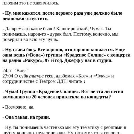
плохим это не закончилось.
- Ну, мне кажется, после первого раза уже должно было
немножко отпустить.
- Да время-то какое было! Кашпировский, Чумак. Ты
понимаешь, народ-то - дурак был. Поэтому, конечно, мы
поверили во всю эту чушь.
- Ну, слава богу. Все хорошо, что хорошо кончается. Еще
одна вещь («Вова») группы «Краденое Солнце» с концерта
на радио «Ракурс», 97-й год. Джефф у нас в студии.
24:51
"Вова"
27:04
О субкультуре геев, альбомах «Кот» и «Чукча» и
сотрудничестве с Театром ДДТ;
читать
↓
- Чума! Группа «Краденое Солнце». Вот не эта ли песня
компанию из 20 человек привлекла на концерты?
- Возможно, да.
- Она такая, на грани.
- Ну, ты понимаешь частенько мы эту тематику с ребятами в
шутку, конечно, педалировали. Ну, потому что, я говорю,