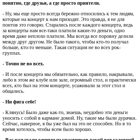
понятно, где друзья, а где просто приятели.
- Ну, мы еще просто всегда бережно относились к тем людям,
которые на концерт к нам приходят. Это правда, я не для
понтов это говорю. Старались после каждого концерта, ведь
за концерты нам все-таки платили какие-то деньги, одно
время даже неплохо платили. Мы всегда все поровну делили
между друг другом. Не было такого, чтобы кто-то получал
больше, кто-то меньше. Такая ситуация не во всех рок-
группах.
- Точно не во всех.
- И после концерта мы обязательно, как правило, накрывали,
либо в этом же клубе или зале, огромный стол, и практически
всех, кто был на этом концерте, усаживали за этот стол и
общались.
- Ни фига себе!
- Клянусь! Было даже как-то, знаешь, неудобно эти деньги
уносить с собой в кармане домой. Ну, такие мы были дурачки.
Сейчас, наверное, я бы уже был на это не способен. Но в то
время хотелось, чтобы всем было хорошо.
- Вас называли одними из участников такой вот условной