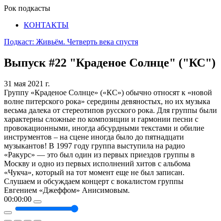
Рок подкасты
КОНТАКТЫ
Подкаст: Живьём. Четверть века спустя
Выпуск #22
"Краденое Солнце" ("КС")
31 мая 2021 г.
Группу «Краденое Солнце» («КС») обычно относят к «новой
волне питерского рока» середины девяностых, но их музыка
весьма далека от стереотипов русского рока. Для группы были
характерны сложные по композиции и гармонии песни с
провокационными, иногда абсурдными текстами и обилие
инструментов – на сцене иногда было до пятнадцати
музыкантов! В 1997 году группа выступила на радио
«Ракурс» — это был один из первых приездов группы в
Москву и одно из первых исполнений хитов с альбома
«Чукча», который на тот момент еще не был записан.
Слушаем и обсуждаем концерт с вокалистом группы
Евгением «Джеффом» Анисимовым.
00:00:00