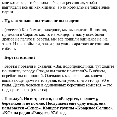
мне хотелось, чтобы подача была агрессивная, чтобы
выглядели все ни как хипаны, а как нормальные такие злые
парни.
- Ну, как хипаны вы точно не выглядели.
- (смеется) Как бомжи, наверное, мы выглядели. Я помню,
приехали в Саратов как-то на концерт, у нас у всех были
драповые пальто и береты, мы все пошили одинаковые, на
заказ. И нас поймали, значит, на улице саратовские гопники,
избили.
- Береты отняли?
- Береты порвали и сказали: «Вы, водопроводчики, тут ходите
по нашему городу. Откуда вы такие приехали?» В общем,
огребли мы по полной. Одевались мы все время, конечно,
вызывающе, даже на то время, если учесть, что это, да, 90-е
годы. Десять человек в одинаковых беретиках (смеется) – это
подозрительно. (смеется)
- Пожалуй. Но вот, кстати, на «Ракурсе», по-моему,
беретиков я не помню. Послушаем еще одну вещь, она
называется «Север». Концерт группы «Краденое Солнце»,
«КС» на радио «Ракурс», 97-й год.