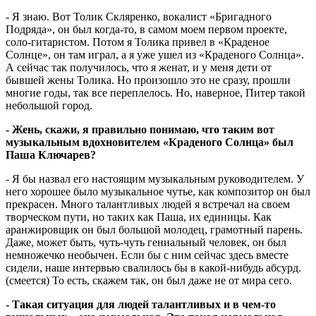
- Я знаю. Вот Толик Скляренко, вокалист «Бригадного
Подряда», он был когда-то, в самом моем первом проекте,
соло-гитаристом. Потом я Толика привел в «Краденое
Солнце», он там играл, а я уже ушел из «Краденого Солнца».
А сейчас так получилось, что я женат, и у меня дети от
бывшей жены Толика. Но произошло это не сразу, прошли
многие годы, так все переплелось. Но, наверное, Питер такой
небольшой город.
- Жень, скажи, я правильно понимаю, что таким вот
музыкальным вдохновителем «Краденого Солнца» был
Паша Ключарев?
- Я бы назвал его настоящим музыкальным руководителем. У
него хорошее было музыкальное чутье, как композитор он был
прекрасен. Много талантливых людей я встречал на своем
творческом пути, но таких как Паша, их единицы. Как
аранжировщик он был большой молодец, грамотный парень.
Даже, может быть, чуть-чуть гениальный человек, он был
немножечко необычен. Если бы с ним сейчас здесь вместе
сидели, наше интервью свалилось бы в какой-нибудь абсурд.
(смеется) То есть, скажем так, он был даже не от мира сего.
- Такая ситуация для людей талантливых и в чем-то