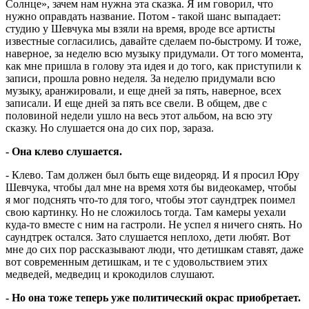
Солнце», зачем нам нужна эта сказка. Я им говорил, что
нужно оправдать название. Потом - такой шанс выпадает:
студию у Шевчука мы взяли на время, вроде все артисты
известные согласились, давайте сделаем по-быстрому. И тоже,
наверное, за неделю всю музыку придумали. От того момента,
как мне пришла в голову эта идея и до того, как приступили к
записи, прошла ровно неделя. За неделю придумали всю
музыку, аранжировали, и еще дней за пять, наверное, всех
записали. И еще дней за пять все свели. В общем, две с
половиной недели ушло на весь этот альбом, на всю эту
сказку. Но слушается она до сих пор, зараза.
- Она клево слушается.
- Клево. Там должен был быть еще видеоряд. И я просил Юру
Шевчука, чтобы дал мне на время хотя бы видеокамер, чтобы
я мог подснять что-то для того, чтобы этот саундтрек поимел
свою картинку. Но не сложилось тогда. Там камеры уехали
куда-то вместе с ним на гастроли. Не успел я ничего снять. Но
саундтрек остался. Зато слушается неплохо, дети любят. Вот
мне до сих пор рассказывают люди, что детишкам ставят, даже
вот современным детишкам, и те с удовольствием этих
медведей, медведиц и крокодилов слушают.
- Но она тоже теперь уже политический окрас приобретает.