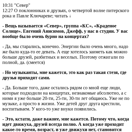
10:31
"Север"
12:27
О поклонниках и друзьях, о четвертой волне питерского
рока и Павле Ключареве;
читать
↓
- Вещь называется «Север», группа «КС», «Краденое
Солнце». Евгений Анисимов, Джефф, у нас в студии. У вас
вообще было очень бурно на концертах?
- Да, мы старались, конечно. Энергии было очень много, надо
же было куда-то ее девать. А еще хотелось заиметь как можно
больше друзей, разбитных и веселых. Поэтому отжигали по
полной, да. (смеется)
- Но музыканты, мне кажется, это как раз такая стезя, где
друзья приходят сами.
- Да. Больше того, даже остались рядом со мной еще люди,
которые подходили на концертах, незнакомые абсолютно, а с
ними я уже больше 20-ти, 25-ти, 30-ти лет общаюсь. Уже не по
музыке, а просто в жизни. Уже детей друг друга крестили,
воспитываем. У кого-то уже внуки появились.
- Это, кстати, даже важнее, мне кажется. Потому что, когда
идет движуха, друзей всегда полно. А когда уже проходит
какое-то время, возраст, и уже движухи нет, становится