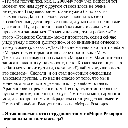
- Ну, там получилось как. К 2000-му году уже назревал тот
момент, что нам друг с другом становилось не очень
интересно. В музыкальном плане нужно было как-то
расходиться. Да и по-человечески - появились свои
возлюбленные, дети первые пошли, а у кого-то и не первые
даже дети. Ну, и решили каждый какими-то сольными
проектами заниматься. Но меня не отпустили ребята: «От
этого «Краденое Солнце» может проиграть, если я сейчас
уйду, уведу с собой аудиторию». Я со вниманием отнесся к
этому моменту, сказал: «Да». Но мне хотелось вот этот альбом
«Маджента», который я видел себе просто как «Мама
Джеффа», поэтому он назывался «Маджента». Маме хотелось
записать пластинку, на стороне, не в «Краденом солнце». Но
ребята меня не отпустили, сказали: «Давай мы лучше вместе
это сделаем». Сделали, и он стал номерным очередным
альбомом группы. Это нас не спасло от того, что мы в
конечном итоге потом разошлись. Ну, альбом остался.
Аранжировки прекрасные там. Песни, ну, вот они больше
русским роком, конечно, пахнут. Там тексты мои, гармонии
мои, аранжировки мы в «Краденом солнце» делали вместе.
Ну, такой альбом. Выпустили его на «Мороз Рекордс».
- Я так понимаю, что сотрудничеством с «Мороз Рекордс»
недовольны вы остались, да?