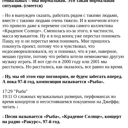
гениальных – она нормальная. Это такая нормальная
ситуация. (смеется)
- Но я вынужден сказать, работать рядом с такими людьми,
вместе с такими людьми очень тяжело. И в конечном итоге
это привело даже к перемене состава самого коллектива
«Краденое Солнце». Сменилась из-за этого, в частности,
масса музыкантов. Ну и я под конец уже перестал понимать
Пашу, ну и он перестал меня понимать. Мне пришлось
покинуть проект, потому что я чувствовал, что
недосамореализовался, ну и понимал, что я уже, наверное,
мешаю группе, потому что ребята хотели немножечко другую
музыку играть. И вот где-то в 2000 году или 2001 мы
расстались. Но расстались, как оказалось, все равно на время.
- Ну, мы об этом еще поговорим, не будем забегать вперед.
А пока 97-й год, композиция называется «Рыба».
17:29
"Рыба"
19:11
О сложных музыкальных размерах, перфомансах во
время концертов и несостоявшемся покушении на Джеффа;
читать
↓
- Песня называется «Рыба», «Краденое Солнце», концерт
на радио «Ракурс», 97-й год.