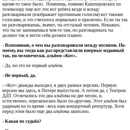
время-то такое было. Помнишь, помимо Кашпировских по
телевизору еще вот эти вот ребята везде и всюду
разговаривали (изображает противным голосом) вот такими
голосами, и это считалось нормально и прилично. Если ты так
не разговариваешь, значит, ты отсталый человек. Неважно,
что ты не занимаешься чем-то там, но разговаривать ты
должен так и вести себя должен плавно.
- Вспоминаю, о чем вы разговаривали между песнями. По-
моему, вы тогда как раз представляли впервые изданный
так, по-человечески, альбом «Кот».
- Да, но это не первый альбом.
- Не первый, да.
- «Кот» дважды выходил, в двух разных версиях. Первую
версию мы здесь, в Питере выпустили. А потом да, с Театром
ДДТ. Отличались эти два альбома на две песни, и,
естественно, перезаписано было по-другому. Этот альбом был
ударным на то время - весь наш концертный репертуар. Хотя
перед этим было еще два альбома записано.
- Какая их судьба?