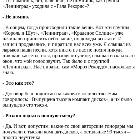
- Ты помнишь, нет, наверное, не помнишь, как группа
«Ленинград» уходила с «Гала Рекордс»?
- Не помню.
- В общем, тогда происходили такие вещи. Вот эти группы:
«Король и Шут», «Ленинград», «Краденое Солнце» уже
начинали приносить небольшие, но доходы все-таки. И
записи продавались, и пиратили нас всех уже. Я слышал из
ларьков наши песни, хотя никто из нас не носил никуда
никакие кассеты, но я, проходя по улице, слышал из каких-то
окон, что мой голос звучит. Так было и с группой
«Ленинград». Нас пиратил сам «Мороз Рекордс», насколько я
знаю.
- Это как это?
- Договор был подписан на какое-то количество. Нам
говорилось: «Выпущена тысяча компакт-дисков», а их было
выпущено сто тысяч.
- Розлив водки в ночную смену?
- Да. И вот, допустим, какие-то свои авторские гонорары мы
получали с тысячи компакт-дисков, а остальные 99 тысяч –
просто неучтенка.