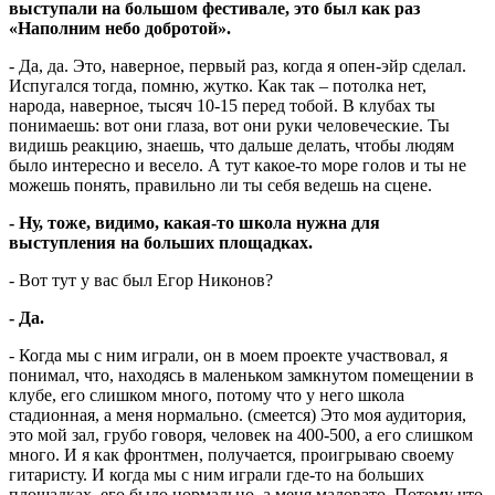
выступали на большом фестивале, это был как раз
«Наполним небо добротой».
- Да, да. Это, наверное, первый раз, когда я опен-эйр сделал.
Испугался тогда, помню, жутко. Как так – потолка нет,
народа, наверное, тысяч 10-15 перед тобой. В клубах ты
понимаешь: вот они глаза, вот они руки человеческие. Ты
видишь реакцию, знаешь, что дальше делать, чтобы людям
было интересно и весело. А тут какое-то море голов и ты не
можешь понять, правильно ли ты себя ведешь на сцене.
- Ну, тоже, видимо, какая-то школа нужна для
выступления на больших площадках.
- Вот тут у вас был Егор Никонов?
- Да.
- Когда мы с ним играли, он в моем проекте участвовал, я
понимал, что, находясь в маленьком замкнутом помещении в
клубе, его слишком много, потому что у него школа
стадионная, а меня нормально. (смеется) Это моя аудитория,
это мой зал, грубо говоря, человек на 400-500, а его слишком
много. И я как фронтмен, получается, проигрываю своему
гитаристу. И когда мы с ним играли где-то на больших
площадках, его было нормально, а меня маловато. Потому что