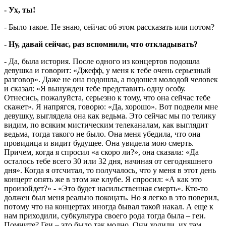
- Ух, ты!
- Было такое. Не знаю, сейчас об этом рассказать или потом?
- Ну, давай сейчас, раз вспомнили, что откладывать?
- Да, была история. После одного из концертов подошла
девушка и говорит: «Джефф, у меня к тебе очень серьезный
разговор». Даже не она подошла, а подошел молодой человек
и сказал: «Я вынужден тебе представить одну особу.
Отнесись, пожалуйста, серьезно к тому, что она сейчас тебе
скажет». Я напрягся, говорю: «Да, хорошо». Вот подвели мне
девушку, выглядела она как ведьма. Это сейчас мы по телику
видим, по всяким мистическим телеканалам, как выглядит
ведьма, тогда такого не было. Она меня убедила, что она
провидица и видит будущее. Она увидела мою смерть.
Причем, когда я спросил «а скоро ли?», она сказала: «Да
осталось тебе всего 30 или 32 дня, начиная от сегодняшнего
дня». Когда я отсчитал, то получалось, что у меня в этот день
концерт опять же в этом же клубе. Я спросил: «А как это
произойдет?» - «Это будет насильственная смерть». Кто-то
должен был меня реально покоцать. Но я легко в это поверил,
потому что на концертах иногда бывал такой накал. А еще к
нам приходили, субкультура своего рода тогда была – геи.
Помните? Геи – это было так модно. Они ходили, их там