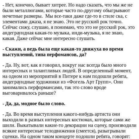
- Нет, конечно, бывает хитрее. Но надо сказать, что мы же не
были металлюгами, которые часто по-другому обыгрывают
нечетные размеры. Мы все-таки даже где-то в стиле ска, с
элементами джаза, я не знаю. Это не русский рок точно.
Сейчас сижу, слушаю, я понимаю, что это не русский рок, это
андеграундная какая-то музыка, инди-музыка, я не знаю,
какая. Даже сейчас мне интересно слушать.
- Скажи, а ведь была еще какая-то движуха во время
выступлений, типа перфомансов, да?
- Да. Ну, вот, как я говорил, вокруг нас всегда было много
интересных и талантливых людей. В определенный момент,
на одном из мероприятий в Питере к нам подошли ребята,
андеграундные художники из «Фогель Арт Групп». Они
занимались перформансами, так это слово вроде
выговаривалось раньше?
- Да, да, модное было слово.
- Да. Во время выступления какого-нибудь артиста они
выходили в разных интересных костюмах, которые сами же
шили. Выкатывали какие-то декорации на сцену, производили
всякие интересные телодвижения (смеется), разыгрывали
сценки. На одном таком концерте подошли ребята, говорят: