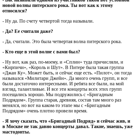
новой волны питерского рока. Ты вот как к этому
относился?
- Ну да. По счету четвертой тогда называли.
- Да? Ее считали даже?
- Да, считали. Это была четвертая волна питерского рока.
- Кто еще в этой волне с вами был?
- Ну вот, как раз, по-моему, и «Сплин» туда причисляли, и
«Кирпичи», «Король и Шут». В Питере была такая группа
«Джан Ку». Может быть, и сейчас еще есть. «Пилот», он тогда
назывался «Милитари Джейн». Да много очень групп, и все
были достаточно интересными. И ребята все были, на мой
взгляд, талантливые. И все эти концерты всех этих групп
посещались хорошо. Мы подружились с «Бригадным
Подрядом». Группа старая, древняя, состав там много раз
менялся, но вот на каком-то этапе мы с «Бригадным
Подрядом» очень плотно провели время.
- Я хочу сказать, что «Бригадный Подряд» и сейчас жив, и
в Москве не так давно концерты давал. Такие, знаешь, уже
мастодонты.