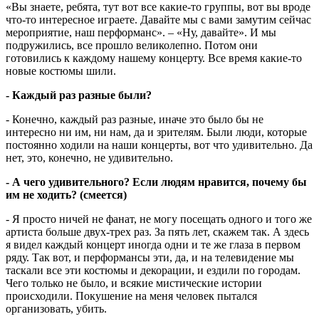
«Вы знаете, ребята, тут вот все какие-то группы, вот вы вроде
что-то интересное играете. Давайте мы с вами замутим сейчас
мероприятие, наш перформанс». – «Ну, давайте». И мы
подружились, все прошло великолепно. Потом они
готовились к каждому нашему концерту. Все время какие-то
новые костюмы шили.
- Каждый раз разные были?
- Конечно, каждый раз разные, иначе это было бы не
интересно ни им, ни нам, да и зрителям. Были люди, которые
постоянно ходили на наши концерты, вот что удивительно. Да
нет, это, конечно, не удивительно.
- А чего удивительного? Если людям нравится, почему бы
им не ходить? (смеется)
- Я просто ничей не фанат, не могу посещать одного и того же
артиста больше двух-трех раз. За пять лет, скажем так. А здесь
я видел каждый концерт иногда одни и те же глаза в первом
ряду. Так вот, и перформансы эти, да, и на телевидение мы
таскали все эти костюмы и декорации, и ездили по городам.
Чего только не было, и всякие мистические истории
происходили. Покушение на меня человек пытался
организовать, убить.