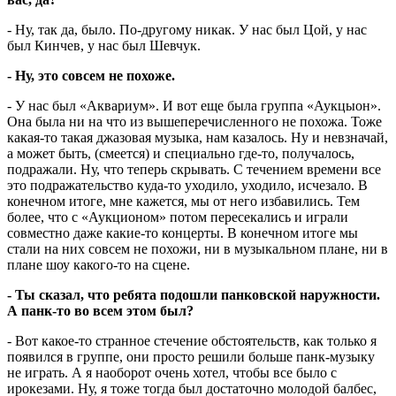
- Ну, так да, было. По-другому никак. У нас был Цой, у нас
был Кинчев, у нас был Шевчук.
- Ну, это совсем не похоже.
- У нас был «Аквариум». И вот еще была группа «Аукцыон».
Она была ни на что из вышеперечисленного не похожа. Тоже
какая-то такая джазовая музыка, нам казалось. Ну и невзначай,
а может быть, (смеется) и специально где-то, получалось,
подражали. Ну, что теперь скрывать. С течением времени все
это подражательство куда-то уходило, уходило, исчезало. В
конечном итоге, мне кажется, мы от него избавились. Тем
более, что с «Аукционом» потом пересекались и играли
совместно даже какие-то концерты. В конечном итоге мы
стали на них совсем не похожи, ни в музыкальном плане, ни в
плане шоу какого-то на сцене.
- Ты сказал, что ребята подошли панковской наружности.
А панк-то во всем этом был?
- Вот какое-то странное стечение обстоятельств, как только я
появился в группе, они просто решили больше панк-музыку
не играть. А я наоборот очень хотел, чтобы все было с
ирокезами. Ну, я тоже тогда был достаточно молодой балбес,