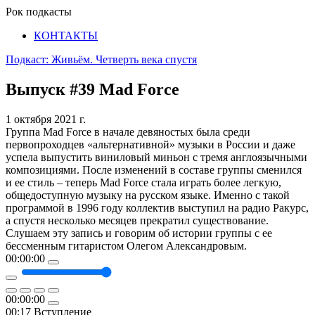
Рок подкасты
КОНТАКТЫ
Подкаст: Живьём. Четверть века спустя
Выпуск #39
Mad Force
1 октября 2021 г.
Группа Mad Force в начале девяностых была среди
первопроходцев «альтернативной» музыки в России и даже
успела выпустить виниловый миньон с тремя англоязычными
композициями. После изменений в составе группы сменился
и ее стиль – теперь Mad Force стала играть более легкую,
общедоступную музыку на русском языке. Именно с такой
программой в 1996 году коллектив выступил на радио Ракурс,
а спустя несколько месяцев прекратил существование.
Слушаем эту запись и говорим об истории группы с ее
бессменным гитаристом Олегом Александровым.
00:00:00
00:00:00
00:17
Вступление