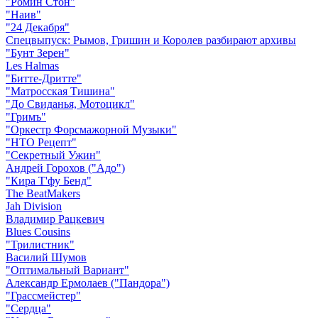
"Ромин Стон"
"Наив"
"24 Декабря"
Спецвыпуск: Рымов, Гришин и Королев разбирают архивы
"Бунт Зерен"
Les Halmas
"Битте-Дритте"
"Матросская Тишина"
"До Свиданья, Мотоцикл"
"Гримъ"
"Оркестр Форсмажорной Музыки"
"НТО Рецепт"
"Секретный Ужин"
Андрей Горохов ("Адо")
"Кира Т'фу Бенд"
The BeatMakers
Jah Division
Владимир Рацкевич
Blues Cousins
"Трилистник"
Василий Шумов
"Оптимальный Вариант"
Александр Ермолаев ("Пандора")
"Грассмейстер"
"Сердца"