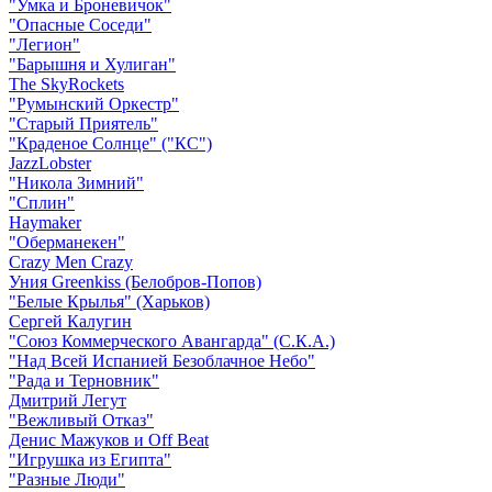
"Умка и Броневичок"
"Опасные Соседи"
"Легион"
"Барышня и Хулиган"
The SkyRockets
"Румынский Оркестр"
"Старый Приятель"
"Краденое Солнце" ("КС")
JazzLobster
"Никола Зимний"
"Сплин"
Haymaker
"Оберманекен"
Crazy Men Crazy
Уния Greenkiss (Белобров-Попов)
"Белые Крылья" (Харьков)
Сергей Калугин
"Союз Коммерческого Авангарда" (С.К.А.)
"Над Всей Испанией Безоблачное Небо"
"Рада и Терновник"
Дмитрий Легут
"Вежливый Отказ"
Денис Мажуков и Off Beat
"Игрушка из Египта"
"Разные Люди"