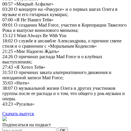
00:57
«Мокрый Асфальт»
03:20
О концерте на «Ракурсе» и о первых шагах Олега в
музыке и его гитарных кумирах;
07:00
«Я Не Нашел Тебя»
09:01
О создании Mad Force, участии в Корпорации Тяжелого
Рока и выпуске винилового миньона;
15:12
I Want Always Be With You
18:02
О службе в ансамбле Александрова, о причине смене
стиля и о сравнении с «Моральным Кодексом»
21:25
«Мне Надоело Ждать»
24:26
О причинах распада Mad Force и о клубных
выступлениях;
27:43
«Я Хотел Тебя»
31:53
О причинах заката альтернативного движения и
неизданной записи Mad Force;
35:03
«Нити»
38:07
О музыкальной жизни Олега и других участников
группы после ее распада и о том, что общего у рок-музыки и
оперы.
43:23
«Русалка»
Скачать выпуск
Подписаться на подкаст
OK